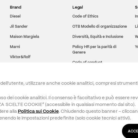
Brand
Legal
S
Diesel
Code of Ethics
I
Jil Sander
OTB Modello di organizzazione
L
Maison Margiela
Diversità, Equità e Inclusione
W
Marni
Policy HR per la parità di
Y
Genere
Viktor&Rolf
Code of conduct
Amiri
Whistleblowing
Staff International
dell'utente, utilizzare anche cookie analitici, compresi strumenti d
Brave Kid
 dei cookie analitici. Il consenso è facoltativo e può essere rev
 SCELTE COOKIE” (accessibile in qualsiasi momento dal sito).

ere alla 
Politica sui Cookie
. Chiudendo questo banner – cliccando 
endo le impostazioni predefinite (solo cookie tecnici attivi).
244
TERMINI LEGALI
POLITICA DEI COOKIE
PERSONALIZZA SCELTE COOKIE
ACCE