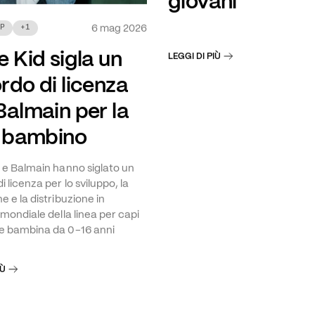
giovani
6 mag 2026
P
+
1
 Kid sigla un
LEGGI DI PIÙ
rdo di licenza
Balmain per la
a bambino
 e Balmain hanno siglato un
 licenza per lo sviluppo, la
e e la distribuzione in
 mondiale della linea per capi
e bambina da 0-16 anni
IÙ