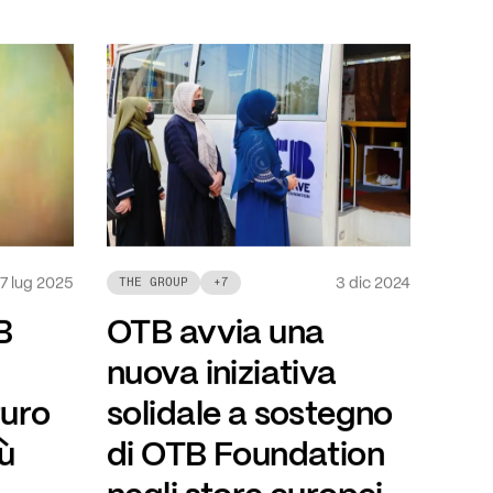
3 dic 2024
7 lug 2025
THE GROUP
+
7
OTB avvia una
B
nuova iniziativa
solidale a sostegno
turo
di OTB Foundation
iù