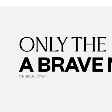
ONLY THE
A BRAVE
OTB GROUP, ITALY