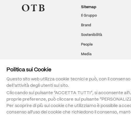
Sitemap
Il Gruppo
Brand
Sostenibilità
People
Media
Politica sui Cookie
Questo sito web utilizza cookie tecnici e può, con il consenso 
dell'attività degli utenti sul sito.
Cliccando sul pulsante “ACCETTA TUTTI”, si acconsente all'uso
proprie preferenze, può cliccare sul pulsante “PERSONALIZZA
Per scoprire di più sui cookie che utilizziamo è possibile acced
consenso all'uso dei cookie che richiedono il consenso, manten
©
2026
OTB SPA - ALL RIGHTS RESERVED - VAT IT01571110