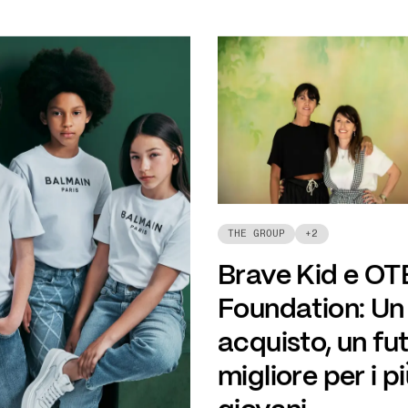
THE GROUP
+
2
Brave Kid e OT
Foundation: Un
acquisto, un fu
migliore per i p