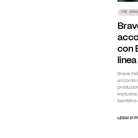
THE GROU
Brave
acco
con 
line
Brave Kid
accordo di
produzion
esclusiva
bambino 
LEGGI DI P