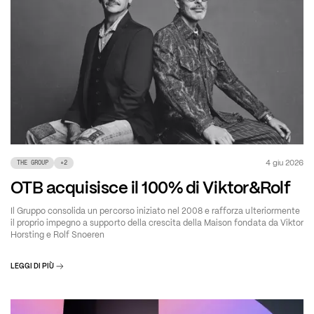
4 giu 2026
THE GROUP
+
2
OTB acquisisce il 100% di Viktor&Rolf
Il Gruppo consolida un percorso iniziato nel 2008 e rafforza ulteriormente
il proprio impegno a supporto della crescita della Maison fondata da Viktor
Horsting e Rolf Snoeren
LEGGI DI PIÙ