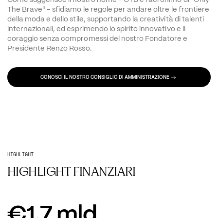
The Brave" - sfidiamo le regole per andare oltre le frontiere 
della moda e dello stile, supportando la creatività di talenti 
internazionali, ed esprimendo lo spirito innovativo e il 
coraggio senza compromessi del nostro Fondatore e 
Presidente Renzo Rosso.
CONOSCI IL NOSTRO CONSIGLIO DI AMMINISTRAZIONE
HIGHLIGHT
HIGHLIGHT FINANZIARI
€
1,7
mld