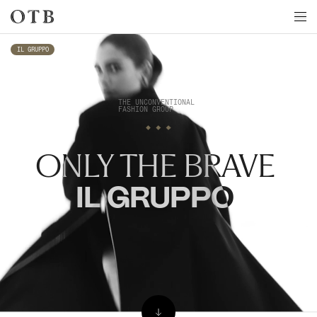
Skip to main content
IL GRUPPO
THE UNCONVENTIONAL 

FASHION GROUP
ONLY THE BRAVE 
‍IL GRUPPO