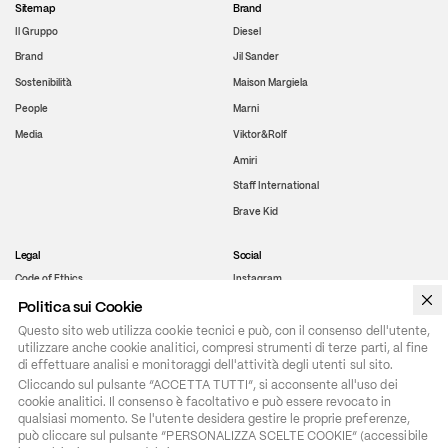
Sitemap
Brand
Il Gruppo
Diesel
Brand
Jil Sander
Sostenibilità
Maison Margiela
People
Marni
Media
Viktor&Rolf
Amiri
Staff International
Brave Kid
Legal
Social
Code of Ethics
Instagram
Politica sui Cookie
OTB Modello di organizzazione
LinkedIn
Questo sito web utilizza cookie tecnici e può, con il consenso dell'utente,
Diversità, Equità e Inclusione
Weibo
utilizzare anche cookie analitici, compresi strumenti di terze parti, al fine
Policy HR per la parità di Genere
Youtube
di effettuare analisi e monitoraggi dell'attività degli utenti sul sito.
Code of conduct
Cliccando sul pulsante “ACCETTA TUTTI”, si acconsente all'uso dei 
cookie analitici. Il consenso è facoltativo e può essere revocato in 
Whistleblowing
qualsiasi momento. Se l'utente desidera gestire le proprie preferenze, 
può cliccare sul pulsante “PERSONALIZZA SCELTE COOKIE” (accessibile 