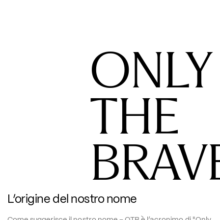
ONLY
THE
BRAV
L’origine del nostro nome
Come suggerisce il nostro nome – OTB è l’acronimo di "Only 