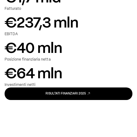
Fatturato
€
237,3
mln
EBITDA
€
40
mln
Posizione finanziaria netta
€
64
mln
Investimenti netti
RISULTATI FINANZIARI 2025