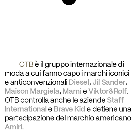
OTB
 è il gruppo internazionale di 
moda a cui fanno capo i marchi iconici 
e anticonvenzionali 
Diesel
, 
Jil Sander
, 
Maison Margiela
, 
Marni
 e 
Viktor&Rolf
.
OTB controlla anche le aziende 
Staff 
International
 e 
Brave Kid
 e detiene una 
partecipazione del marchio americano 
Amiri
.