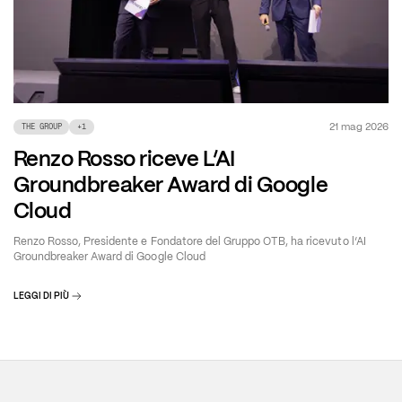
21 mag 2026
THE GROUP
+
1
Renzo Rosso riceve L’AI
Groundbreaker Award di Google
Cloud
Renzo Rosso, Presidente e Fondatore del Gruppo OTB, ha ricevuto l’AI
Groundbreaker Award di Google Cloud
LEGGI DI PIÙ