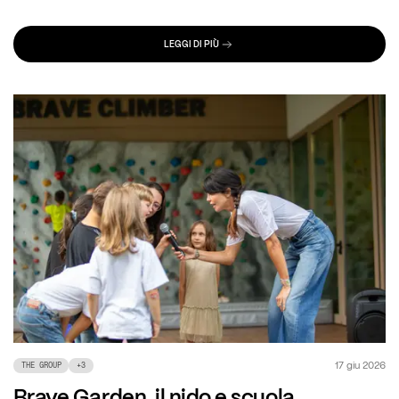
LEGGI DI PIÙ
17 giu 2026
THE GROUP
+
3
Brave Garden, il nido e scuola