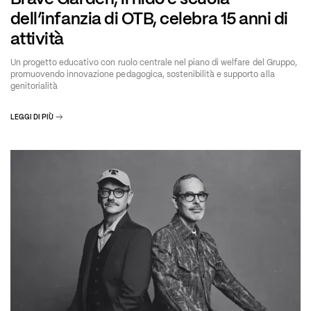
dell’infanzia di OTB, celebra 15 anni di
attività
Un progetto educativo con ruolo centrale nel piano di welfare del Gruppo,
promuovendo innovazione pedagogica, sostenibilità e supporto alla
genitorialità
LEGGI DI PIÙ