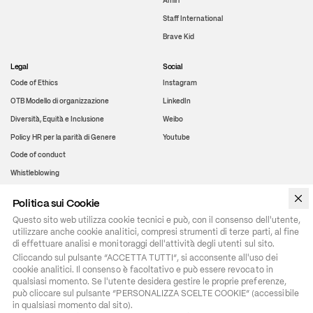
Amiri
Staff International
Brave Kid
Legal
Social
Code of Ethics
Instagram
OTB Modello di organizzazione
LinkedIn
Diversità, Equità e Inclusione
Weibo
Policy HR per la parità di Genere
Youtube
Code of conduct
Whistleblowing
Politica sui Cookie
WeChat
Questo sito web utilizza cookie tecnici e può, con il consenso dell'utente,
utilizzare anche cookie analitici, compresi strumenti di terze parti, al fine
di effettuare analisi e monitoraggi dell'attività degli utenti sul sito.
Cliccando sul pulsante “ACCETTA TUTTI”, si acconsente all'uso dei 
cookie analitici. Il consenso è facoltativo e può essere revocato in 
qualsiasi momento. Se l'utente desidera gestire le proprie preferenze, 
può cliccare sul pulsante “PERSONALIZZA SCELTE COOKIE” (accessibile 
in qualsiasi momento dal sito).
