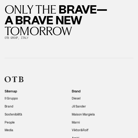
BRAVE—
ONLY THE
A BRAVE NEW
TOMORROW
OTB GROUP, ITALY
Sitemap
Brand
Il Gruppo
Diesel
Brand
Jil Sander
Sostenibilità
Maison Margiela
People
Marni
Media
Viktor&Rolf