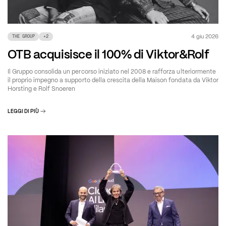
4 giu 2026
THE GROUP
+
2
OTB acquisisce il 100% di Viktor&Rolf
Il Gruppo consolida un percorso iniziato nel 2008 e rafforza ulteriormente
il proprio impegno a supporto della crescita della Maison fondata da Viktor
Horsting e Rolf Snoeren
LEGGI DI PIÙ