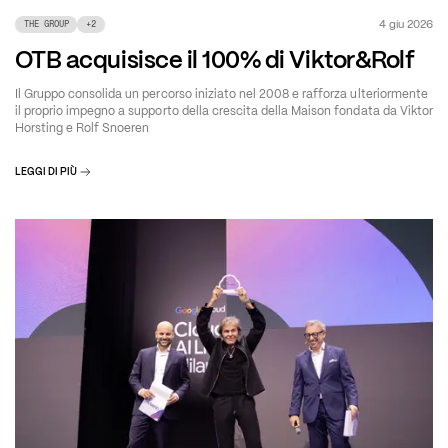
4 giu 2026
THE GROUP
+
2
OTB acquisisce il 100% di Viktor&Rolf
Il Gruppo consolida un percorso iniziato nel 2008 e rafforza ulteriormente
il proprio impegno a supporto della crescita della Maison fondata da Viktor
Horsting e Rolf Snoeren
LEGGI DI PIÙ