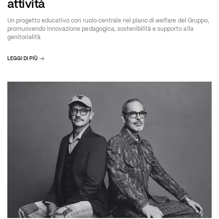
attività
Un progetto educativo con ruolo centrale nel piano di welfare del Gruppo,
promuovendo innovazione pedagogica, sostenibilità e supporto alla
genitorialità
LEGGI DI PIÙ