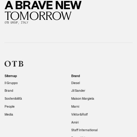
A BRAVE NEW
TOMORROW
OTB GROUP, ITALY
Sitemap
Brand
Il Gruppo
Diesel
Brand
Jil Sander
Sostenibilità
Maison Margiela
People
Marni
Media
Viktor&Rolf
Amiri
Staff International