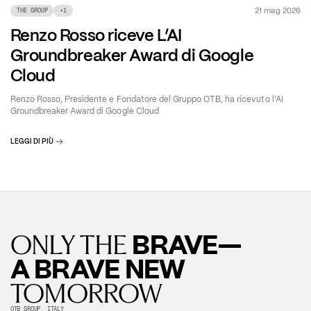
21 mag 2026
THE GROUP
+
1
Renzo Rosso riceve L’AI
Groundbreaker Award di Google
Cloud
Renzo Rosso, Presidente e Fondatore del Gruppo OTB, ha ricevuto l’AI
Groundbreaker Award di Google Cloud
LEGGI DI PIÙ
BRAVE—
ONLY THE
A BRAVE NEW
TOMORROW
OTB GROUP, ITALY