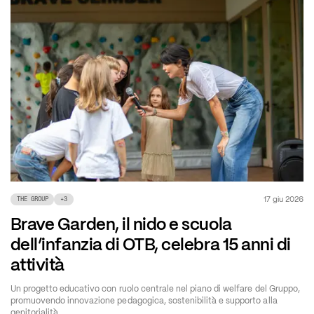
17 giu 2026
THE GROUP
+
3
Brave Garden, il nido e scuola
dell’infanzia di OTB, celebra 15 anni di
attività
Un progetto educativo con ruolo centrale nel piano di welfare del Gruppo,
promuovendo innovazione pedagogica, sostenibilità e supporto alla
genitorialità