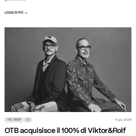
LEGGI DI PIÙ
4 giu 2026
THE GROUP
+
2
OTB acquisisce il 100% di Viktor&Rolf