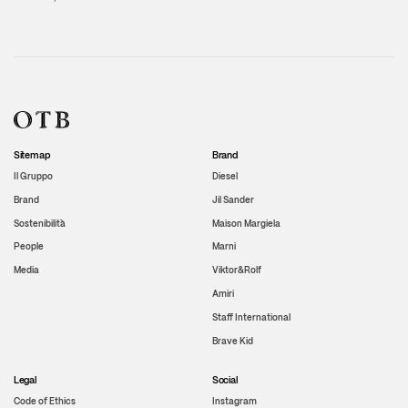
Sitemap
Brand
Il Gruppo
Diesel
Brand
Jil Sander
Sostenibilità
Maison Margiela
People
Marni
Media
Viktor&Rolf
Amiri
Staff International
Brave Kid
Legal
Social
Code of Ethics
Instagram