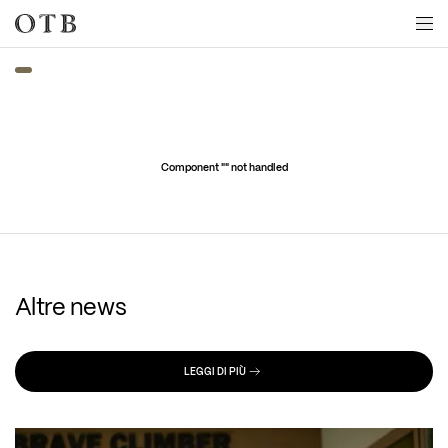
Skip to main content
Component "
" not handled
Altre news
LEGGI DI PIÙ