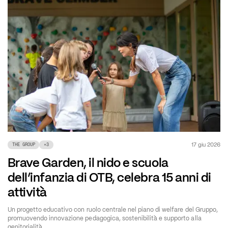
17 giu 2026
THE GROUP
+
3
Brave Garden, il nido e scuola
dell’infanzia di OTB, celebra 15 anni di
attività
Un progetto educativo con ruolo centrale nel piano di welfare del Gruppo,
promuovendo innovazione pedagogica, sostenibilità e supporto alla
genitorialità