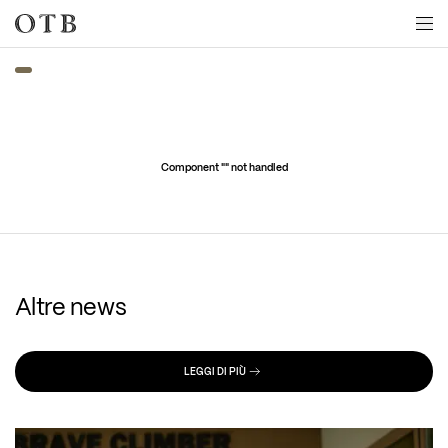
Skip to main content
Component "
" not handled
Altre news
LEGGI DI PIÙ