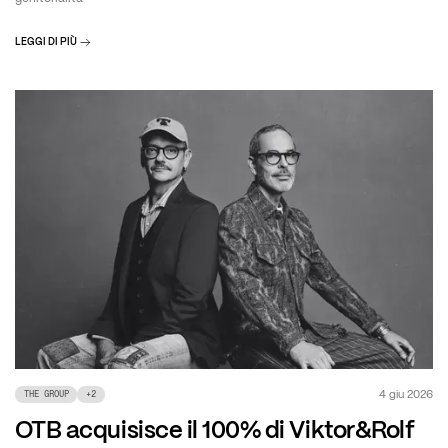
LEGGI DI PIÙ
4 giu 2026
THE GROUP
+
2
OTB acquisisce il 100% di Viktor&Rolf