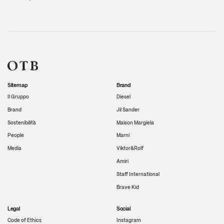
Sitemap
Brand
Il Gruppo
Diesel
Brand
Jil Sander
Sostenibilità
Maison Margiela
People
Marni
Media
Viktor&Rolf
Amiri
Staff International
Brave Kid
Legal
Social
Code of Ethics
Instagram