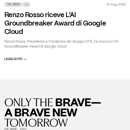
21 mag 2026
THE GROUP
+
1
Renzo Rosso riceve L’AI
Groundbreaker Award di Google
Cloud
Renzo Rosso, Presidente e Fondatore del Gruppo OTB, ha ricevuto l’AI
Groundbreaker Award di Google Cloud
LEGGI DI PIÙ
BRAVE—
ONLY THE
A BRAVE NEW
TOMORROW
OTB GROUP, ITALY