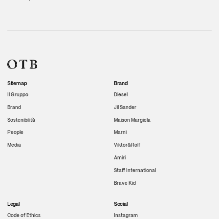
Sitemap
Brand
Il Gruppo
Diesel
Brand
Jil Sander
Sostenibilità
Maison Margiela
People
Marni
Media
Viktor&Rolf
Amiri
Staff International
Brave Kid
Legal
Social
Code of Ethics
Instagram