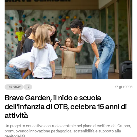
17 giu 2026
THE GROUP
+
3
Brave Garden, il nido e scuola
dell’infanzia di OTB, celebra 15 anni di
attività
Un progetto educativo con ruolo centrale nel piano di welfare del Gruppo,
promuovendo innovazione pedagogica, sostenibilità e supporto alla
genitorialità