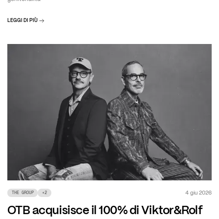
LEGGI DI PIÙ
4 giu 2026
THE GROUP
+
2
OTB acquisisce il 100% di Viktor&Rolf