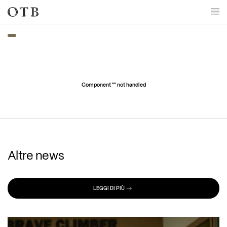
Skip to main content
Component "
" not handled
Altre news
LEGGI DI PIÙ