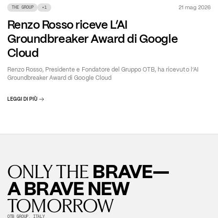
21 mag 2026
THE GROUP
+
1
Renzo Rosso riceve L’AI
Groundbreaker Award di Google
Cloud
Renzo Rosso, Presidente e Fondatore del Gruppo OTB, ha ricevuto l’AI
Groundbreaker Award di Google Cloud
LEGGI DI PIÙ
BRAVE—
ONLY THE
A BRAVE NEW
TOMORROW
OTB GROUP, ITALY