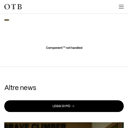
Skip to main content
Component "
" not handled
Altre news
LEGGI DI PIÙ