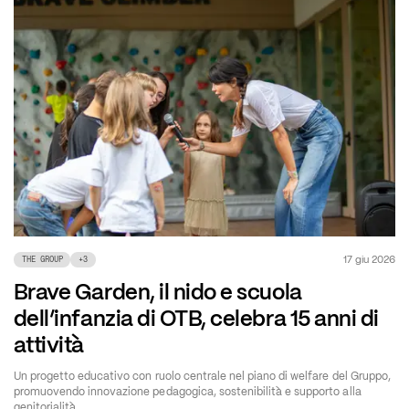
17 giu 2026
THE GROUP
+
3
Brave Garden, il nido e scuola
dell’infanzia di OTB, celebra 15 anni di
attività
Un progetto educativo con ruolo centrale nel piano di welfare del Gruppo,
promuovendo innovazione pedagogica, sostenibilità e supporto alla
genitorialità