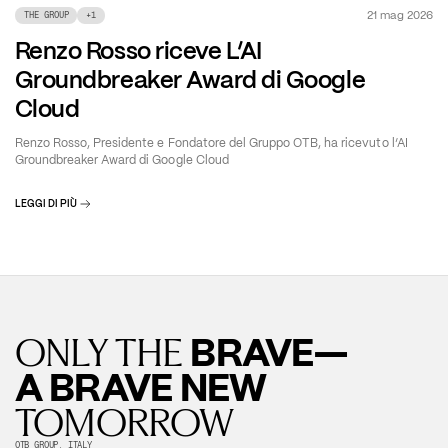
21 mag 2026
THE GROUP
+
1
Renzo Rosso riceve L’AI
Groundbreaker Award di Google
Cloud
Renzo Rosso, Presidente e Fondatore del Gruppo OTB, ha ricevuto l’AI
Groundbreaker Award di Google Cloud
LEGGI DI PIÙ
BRAVE—
ONLY THE
A BRAVE NEW
TOMORROW
OTB GROUP, ITALY