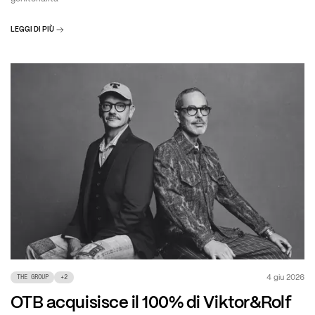
LEGGI DI PIÙ
4 giu 2026
THE GROUP
+
2
OTB acquisisce il 100% di Viktor&Rolf