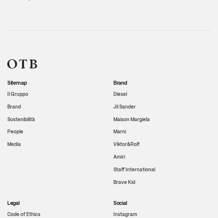
Sitemap
Brand
Il Gruppo
Diesel
Brand
Jil Sander
Sostenibilità
Maison Margiela
People
Marni
Media
Viktor&Rolf
Amiri
Staff International
Brave Kid
Legal
Social
Code of Ethics
Instagram