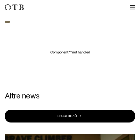
Skip to main content
Component "
" not handled
Altre news
LEGGI DI PIÙ