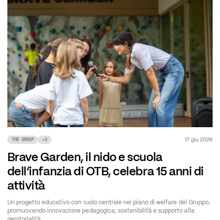
17 giu 2026
THE GROUP
+
3
Brave Garden, il nido e scuola
dell’infanzia di OTB, celebra 15 anni di
attività
Un progetto educativo con ruolo centrale nel piano di welfare del Gruppo,
promuovendo innovazione pedagogica, sostenibilità e supporto alla
genitorialità