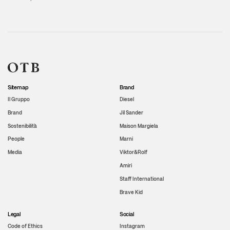
Sitemap
Brand
Il Gruppo
Diesel
Brand
Jil Sander
Sostenibilità
Maison Margiela
People
Marni
Media
Viktor&Rolf
Amiri
Staff International
Brave Kid
Legal
Social
Code of Ethics
Instagram