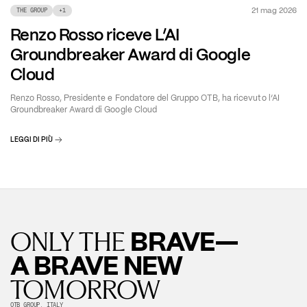
21 mag 2026
THE GROUP
+
1
Renzo Rosso riceve L’AI
Groundbreaker Award di Google
Cloud
Renzo Rosso, Presidente e Fondatore del Gruppo OTB, ha ricevuto l’AI
Groundbreaker Award di Google Cloud
LEGGI DI PIÙ
BRAVE—
ONLY THE
A BRAVE NEW
TOMORROW
OTB GROUP, ITALY