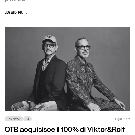
LEGGI DI PIÙ
4 giu 2026
THE GROUP
+
2
OTB acquisisce il 100% di Viktor&Rolf