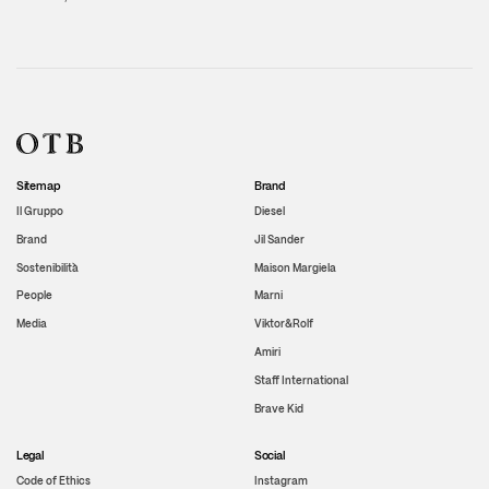
Sitemap
Brand
Il Gruppo
Diesel
Brand
Jil Sander
Sostenibilità
Maison Margiela
People
Marni
Media
Viktor&Rolf
Amiri
Staff International
Brave Kid
Legal
Social
Code of Ethics
Instagram