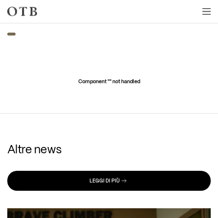
Skip to main content
Component "
" not handled
Altre news
LEGGI DI PIÙ