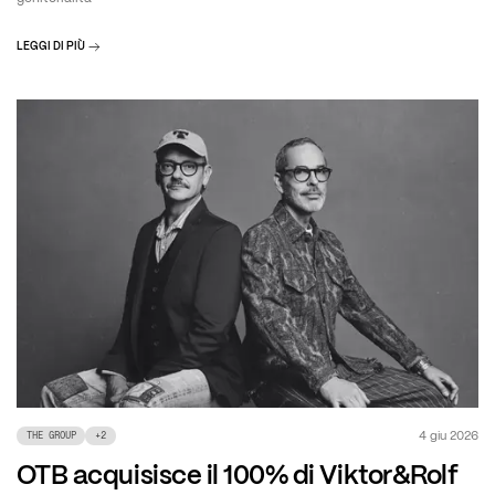
LEGGI DI PIÙ
4 giu 2026
THE GROUP
+
2
OTB acquisisce il 100% di Viktor&Rolf