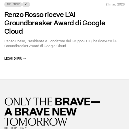
21 mag 2026
THE GROUP
+
1
Renzo Rosso riceve L’AI
Groundbreaker Award di Google
Cloud
Renzo Rosso, Presidente e Fondatore del Gruppo OTB, ha ricevuto l’AI
Groundbreaker Award di Google Cloud
LEGGI DI PIÙ
BRAVE—
ONLY THE
A BRAVE NEW
TOMORROW
OTB GROUP, ITALY