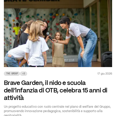
17 giu 2026
THE GROUP
+
3
Brave Garden, il nido e scuola
dell’infanzia di OTB, celebra 15 anni di
attività
Un progetto educativo con ruolo centrale nel piano di welfare del Gruppo,
promuovendo innovazione pedagogica, sostenibilità e supporto alla
genitorialità