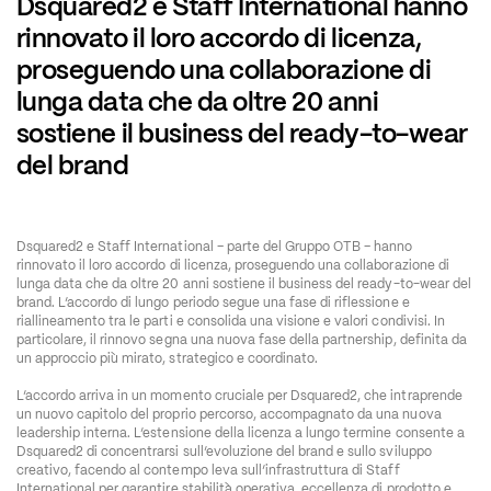
Dsquared2 e Staff International hanno 
rinnovato il loro accordo di licenza, 
proseguendo una collaborazione di 
lunga data che da oltre 20 anni 
sostiene il business del ready-to-wear 
del brand
Dsquared2 e Staff International – parte del Gruppo OTB – hanno 
rinnovato il loro accordo di licenza, proseguendo una collaborazione di 
lunga data che da oltre 20 anni sostiene il business del ready-to-wear del 
brand. L’accordo di lungo periodo segue una fase di riflessione e 
riallineamento tra le parti e consolida una visione e valori condivisi. In 
particolare, il rinnovo segna una nuova fase della partnership, definita da 
un approccio più mirato, strategico e coordinato.
L’accordo arriva in un momento cruciale per Dsquared2, che intraprende 
un nuovo capitolo del proprio percorso, accompagnato da una nuova 
leadership interna. L’estensione della licenza a lungo termine consente a 
Dsquared2 di concentrarsi sull’evoluzione del brand e sullo sviluppo 
creativo, facendo al contempo leva sull’infrastruttura di Staff 
International per garantire stabilità operativa, eccellenza di prodotto e 