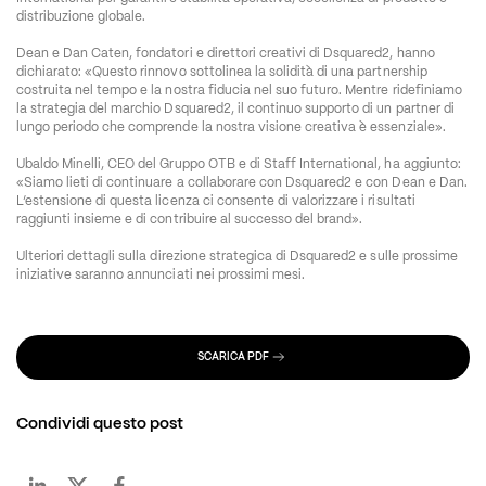
distribuzione globale.
Dean e Dan Caten, fondatori e direttori creativi di Dsquared2, hanno 
dichiarato: «Questo rinnovo sottolinea la solidità di una partnership 
costruita nel tempo e la nostra fiducia nel suo futuro. Mentre ridefiniamo 
la strategia del marchio Dsquared2, il continuo supporto di un partner di 
lungo periodo che comprende la nostra visione creativa è essenziale».
Ubaldo Minelli, CEO del Gruppo OTB e di Staff International, ha aggiunto: 
«Siamo lieti di continuare a collaborare con Dsquared2 e con Dean e Dan. 
L’estensione di questa licenza ci consente di valorizzare i risultati 
raggiunti insieme e di contribuire al successo del brand».
Ulteriori dettagli sulla direzione strategica di Dsquared2 e sulle prossime 
iniziative saranno annunciati nei prossimi mesi.
SCARICA PDF
Condividi questo post