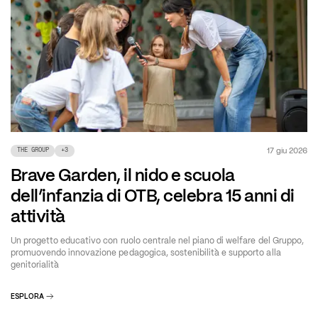
17 giu 2026
THE GROUP
+
3
Brave Garden, il nido e scuola
dell’infanzia di OTB, celebra 15 anni di
attività
Un progetto educativo con ruolo centrale nel piano di welfare del Gruppo,
promuovendo innovazione pedagogica, sostenibilità e supporto alla
genitorialità
ESPLORA