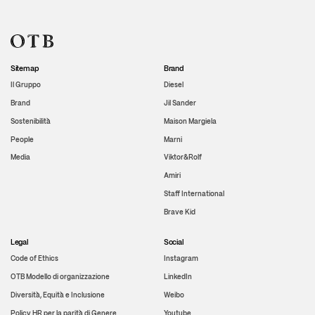
Sitemap
Brand
Il Gruppo
Diesel
Brand
Jil Sander
Sostenibilità
Maison Margiela
People
Marni
Media
Viktor&Rolf
Amiri
Staff International
Brave Kid
Legal
Social
Code of Ethics
Instagram
OTB Modello di organizzazione
LinkedIn
Diversità, Equità e Inclusione
Weibo
Policy HR per la parità di Genere
Youtube