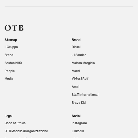
Sitemap
Brand
Il Gruppo
Diesel
Brand
Jil Sander
Sostenibilità
Maison Margiela
People
Marni
Media
Viktor&Rolf
Amiri
Staff International
Brave Kid
Legal
Social
Code of Ethics
Instagram
OTB Modello di organizzazione
LinkedIn