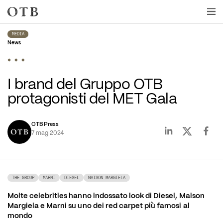
Skip to main content
MEDIA
News
I brand del Gruppo OTB 
protagonisti del MET Gala
OTB Press
7 mag 2024
THE GROUP
MARNI
DIESEL
MAISON MARGIELA
Molte celebrities hanno indossato look di Diesel, Maison 
Margiela e Marni su uno dei red carpet più famosi al 
mondo