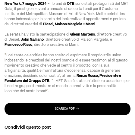
New York, 7 maggio 2024
 – I brand di 
OTB
 sono stati protagonisti del MET 
Gala, il prestigioso evento annuale di raccolta fondi per il Costume 
Institute del Metropolitan Museum of Art di New York. Molte celebrities 
hanno indossato per la serata dei look realizzati appositamente per loro 
dai direttori creativi di 
Diesel, Maison Margiela 
e
 Marni
. 
La serata ha visto la partecipazione di 
Glenn Martens
, direttore creativo 
di Diesel, 
John Galliano
, direttore creativo di Maison Margiela, e 
Francesco Risso
, direttore creativo di Marni. 
"
Così tante celebrities hanno scelto di esprimere il proprio stile unico 
indossando le creazioni dei nostri brand e di essere testimonial di questo 
movimento creativo che vede al centro il prodotto, con la sua 
artigianalità, qualità e manifattura d'eccellenza, capace di generare 
emozione, desiderio ed empatia
", 
afferma 
Renzo Rosso, Presidente e 
Fondatore del Gruppo OTB
. "
Il MET Gala è stata un'ulteriore occasione per 
il nostro gruppo di mostrare al mondo la creatività e la personalità 
iconiche dei nostri brand
”. 
SCARICA PDF
Condividi questo post