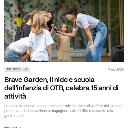
17 giu 2026
THE GROUP
+
3
Brave Garden, il nido e scuola
dell’infanzia di OTB, celebra 15 anni di
attività
Un progetto educativo con ruolo centrale nel piano di welfare del Gruppo,
promuovendo innovazione pedagogica, sostenibilità e supporto alla
genitorialità