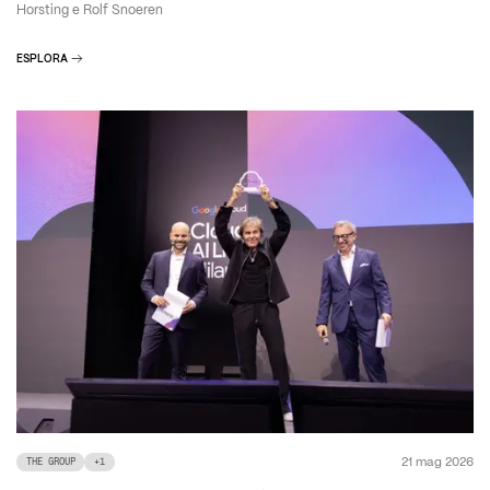
Horsting e Rolf Snoeren
ESPLORA
21 mag 2026
THE GROUP
+
1