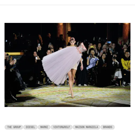
THE GROUP
DIESEL
MARNI
VIKTOR&ROLF
MAISON MARGIELA
BRANDS