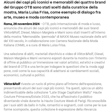
Alcuni dei capi più iconici e memorabili dei quattro brand 
del Gruppo OTB sono stati scelti dalla curatrice della 
mostra, Maria Luisa Frisa, come esempio di dialogo fra 
arte, museo e moda contemporanea
Roma, 26 novembre 2024 
– OTB, polo internazionale di moda e lusso, 
annuncia che alcuni dei capi più iconici e memorabili dei suoi brand 
Viktor&Rolf, Diesel, Maison Margiela e Marni sono stati inseriti all'interno 
della mostra “Memorabile. Ipermoda” di MAXXI Museo nazionale delle arti 
del XXI secolo, in collaborazione con Camera Nazionale della Moda 
Italiana (CNMI), e a cura di Maria Luisa Frisa.
Una selezione di abiti, materiali d’archivio e video di Viktor&Rolf, Diesel, 
Maison Margiela e Marni verranno esposti durante la mostra con l’intento 
di offrire al pubblico un’immersione nei valori artistici, estetici e creativi 
dei brand di OTB e una lente per indagare le questioni che la moda oggi 
pone, così come la sua capacità di adattarsi ai cambiamenti sociali, 
economici, culturali e politici. 
Viktor&Rolf
 riveste un ruolo di primo piano all'interno dell’esposizione, 
presentando alcuni dei suoi capi più iconici. Tra questi, spicca un abito 
indimenticabile della collezione “Late Stage Capitalism Waltz” Haute 
Couture Primavera/Estate 2023, che ha affascinato il pubblico 
diventando virale durante la Haute Couture Week di Parigi. Riconoscibile 
per i suoi abiti da ballo in tulle, romantici e sognanti, così come per le sue 
forme scomposte, questa collezione è espressione della rilevanza 