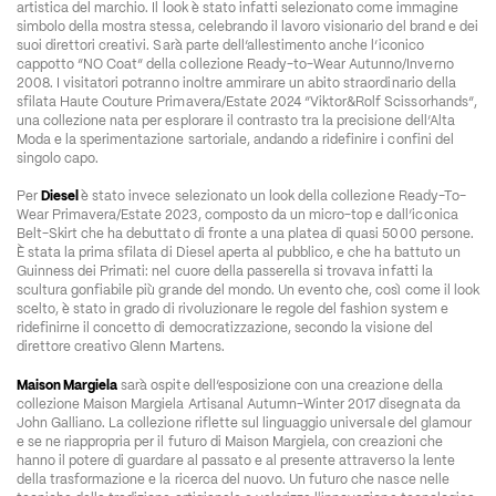
artistica del marchio. Il look è stato infatti selezionato come immagine 
simbolo della mostra stessa, celebrando il lavoro visionario del brand e dei 
suoi direttori creativi. Sarà parte dell’allestimento anche l’iconico 
cappotto “NO Coat” della collezione Ready-to-Wear Autunno/Inverno 
2008. I visitatori potranno inoltre ammirare un abito straordinario della 
sfilata Haute Couture Primavera/Estate 2024 “Viktor&Rolf Scissorhands”, 
una collezione nata per esplorare il contrasto tra la precisione dell’Alta 
Moda e la sperimentazione sartoriale, andando a ridefinire i confini del 
singolo capo.
Per 
Diesel 
è stato invece selezionato un look della collezione Ready-To-
Wear Primavera/Estate 2023, composto da un micro-top e dall’iconica 
Belt-Skirt che ha debuttato di fronte a una platea di quasi 5000 persone. 
È stata la prima sfilata di Diesel aperta al pubblico, e che ha battuto un 
Guinness dei Primati: nel cuore della passerella si trovava infatti la 
scultura gonfiabile più grande del mondo. Un evento che, così come il look 
scelto, è stato in grado di rivoluzionare le regole del fashion system e 
ridefinirne il concetto di democratizzazione, secondo la visione del 
direttore creativo Glenn Martens.
Maison Margiela
 sarà ospite dell’esposizione con una creazione della 
collezione Maison Margiela Artisanal Autumn-Winter 2017 disegnata da 
John Galliano. La collezione riflette sul linguaggio universale del glamour 
e se ne riappropria per il futuro di Maison Margiela, con creazioni che 
hanno il potere di guardare al passato e al presente attraverso la lente 
della trasformazione e la ricerca del nuovo. Un futuro che nasce nelle 