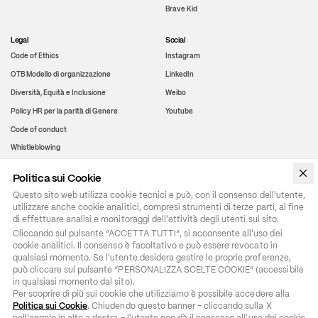
Brave Kid
Legal
Social
Code of Ethics
Instagram
OTB Modello di organizzazione
LinkedIn
Diversità, Equità e Inclusione
Weibo
Policy HR per la parità di Genere
Youtube
Code of conduct
Whistleblowing
Politica sui Cookie
WeChat
Questo sito web utilizza cookie tecnici e può, con il consenso dell'utente,
utilizzare anche cookie analitici, compresi strumenti di terze parti, al fine
di effettuare analisi e monitoraggi dell'attività degli utenti sul sito.
Cliccando sul pulsante “ACCETTA TUTTI”, si acconsente all'uso dei 
cookie analitici. Il consenso è facoltativo e può essere revocato in 
qualsiasi momento. Se l'utente desidera gestire le proprie preferenze, 
può cliccare sul pulsante “PERSONALIZZA SCELTE COOKIE” (accessibile 
in qualsiasi momento dal sito).

Per scoprire di più sui cookie che utilizziamo è possibile accedere alla 
Politica sui Cookie
. Chiudendo questo banner – cliccando sulla X 