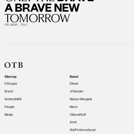
A BRAVE NEW
TOMORROW
OTB GROUP, ITALY
Sitemap
Brand
Il Gruppo
Diesel
Brand
Jil Sander
Sostenibilità
Maison Margiela
People
Marni
Media
Viktor&Rolf
Amiri
Staff International