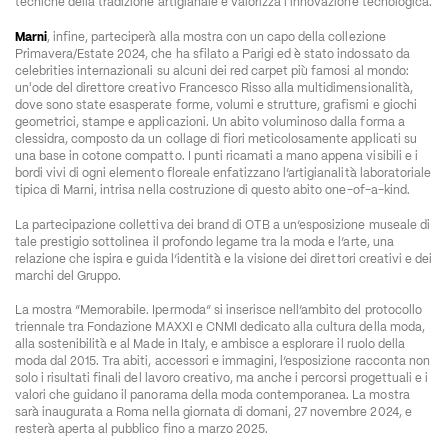
tecniche della tradizione artigianale e valorizza l'innovazione tecnologica.
Marni
, infine, parteciperà alla mostra con un capo della collezione 
Primavera/Estate 2024, che ha sfilato a Parigi ed è stato indossato da 
celebrities internazionali su alcuni dei red carpet più famosi al mondo: 
un'ode del direttore creativo Francesco Risso alla multidimensionalità, 
dove sono state esasperate forme, volumi e strutture, grafismi e giochi 
geometrici, stampe e applicazioni. Un abito voluminoso dalla forma a 
clessidra, composto da un collage di fiori meticolosamente applicati su 
una base in cotone compatto. I punti ricamati a mano appena visibili e i 
bordi vivi di ogni elemento floreale enfatizzano l’artigianalità laboratoriale 
tipica di Marni, intrisa nella costruzione di questo abito one-of-a-kind.
La partecipazione collettiva dei brand di OTB a un’esposizione museale di 
tale prestigio sottolinea il profondo legame tra la moda e l’arte, una 
relazione che ispira e guida l’identità e la visione dei direttori creativi e dei 
marchi del Gruppo. 
La mostra “Memorabile. Ipermoda” si inserisce nell’ambito del protocollo 
triennale tra Fondazione MAXXI e CNMI dedicato alla cultura della moda, 
alla sostenibilità e al Made in Italy, e ambisce a esplorare il ruolo della 
moda dal 2015. Tra abiti, accessori e immagini, l’esposizione racconta non 
solo i risultati finali del lavoro creativo, ma anche i percorsi progettuali e i 
valori che guidano il panorama della moda contemporanea. La mostra 
sarà inaugurata a Roma nella giornata di domani, 27 novembre 2024, e 
resterà aperta al pubblico fino a marzo 2025.