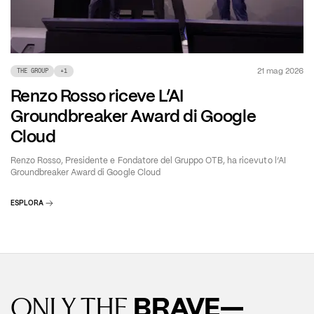
21 mag 2026
THE GROUP
+
1
Renzo Rosso riceve L’AI
Groundbreaker Award di Google
Cloud
Renzo Rosso, Presidente e Fondatore del Gruppo OTB, ha ricevuto l’AI
Groundbreaker Award di Google Cloud
ESPLORA
BRAVE—
ONLY THE