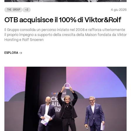
4 giu 2026
THE GROUP
+
2
OTB acquisisce il 100% di Viktor&Rolf
Il Gruppo consolida un percorso iniziato nel 2008 e rafforza ulteriormente
il proprio impegno a supporto della crescita della Maison fondata da Viktor
Horsting e Rolf Snoeren
ESPLORA