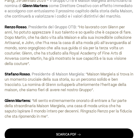
Parigi, 29 Gennaio 2025
 – Il Gruppo OTB e Maison Margiela annunciano la 
nomina di 
Glenn Martens
 come Direttore Creativo con effetto immediato 
e accolgono con entusiasmo il prossimo capitolo della storia della Maison, 
che continuerà a valorizzare i codici e i valori distintivi del marchio. 
Renzo Rosso
, Presidente del Gruppo OTB: “
Ho lavorato con Glenn per 
anni, ho potuto apprezzare il suo talento e so quello che è capace di fare. 
Dopo Martin, che ha dato vita alla Maison e alla sua incredibile collezione 
Artisanal, e John, che l’ha resa la casa di alta moda più all’avanguardia al 
mondo, sono orgoglioso che alla sua guida ci sia per la terza volta un 
couturier. Glenn, che ha studiato alla Royal Academy of Fine Arts di 
Anversa come Martin, ha già mostrato le sue capacità e la sua visione 
della couture”.
Stefano Rosso
, Presidente di Maison Margiela: “
Maison Margiela si trova in 
un momento cruciale della sua storia, su un percorso solido e ben 
tracciato. La nomina di Glenn svilupperà ulteriormente l’heritage della 
maison, che siamo fieri di avere nel nostro Gruppo”. 
Glenn Martens:
 “
Mi sento estremamente onorato di entrare a far parte 
della straordinaria Maison Margiela, una casa di moda unica che ha 
saputo ispirare il mondo intero per decenni. Ringrazio Renzo per la fiducia 
che sta riponendo in me
”.
SCARICA PDF