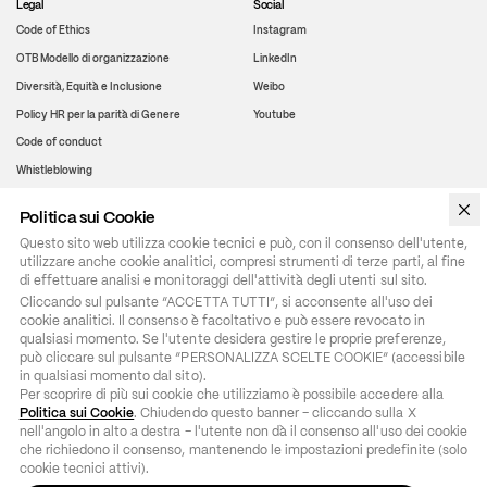
Legal
Social
Code of Ethics
Instagram
OTB Modello di organizzazione
LinkedIn
Diversità, Equità e Inclusione
Weibo
Policy HR per la parità di Genere
Youtube
Code of conduct
Whistleblowing
Politica sui Cookie
WeChat
Questo sito web utilizza cookie tecnici e può, con il consenso dell'utente,
utilizzare anche cookie analitici, compresi strumenti di terze parti, al fine
di effettuare analisi e monitoraggi dell'attività degli utenti sul sito.
Cliccando sul pulsante “ACCETTA TUTTI”, si acconsente all'uso dei 
cookie analitici. Il consenso è facoltativo e può essere revocato in 
qualsiasi momento. Se l'utente desidera gestire le proprie preferenze, 
può cliccare sul pulsante “PERSONALIZZA SCELTE COOKIE” (accessibile 
in qualsiasi momento dal sito).

Per scoprire di più sui cookie che utilizziamo è possibile accedere alla 
Politica sui Cookie
. Chiudendo questo banner – cliccando sulla X 
nell'angolo in alto a destra – l'utente non dà il consenso all'uso dei cookie 
che richiedono il consenso, mantenendo le impostazioni predefinite (solo 
cookie tecnici attivi).