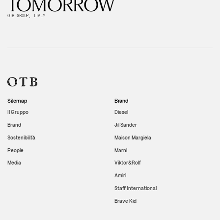
TOMORROW
OTB GROUP, ITALY
Sitemap
Brand
Il Gruppo
Diesel
Brand
Jil Sander
Sostenibilità
Maison Margiela
People
Marni
Media
Viktor&Rolf
Amiri
Staff International
Brave Kid