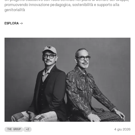
promuovendo innovazione pedagogica, sostenibilità e supporto alla
genitorialità
ESPLORA
4 giu 2026
THE GROUP
+
2