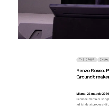
THE GROUP
INNOV
Renzo Rosso, Pr
Groundbreaker
Milano, 21 maggio 202
riconoscimento di Google
artificiale ai processi di