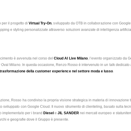
 per il progetto di 
Virtual Try-On
, sviluppato da OTB in collaborazione con Google 
ing e styling personalizzate attraverso soluzioni avanzate di intelligenza artificia
cimento è avvenuta nel corso del 
Cloud AI Live Milano
, l’evento organizzato da G
e trasformazione della customer experience nel settore moda e lusso
.
zione, Rosso ha condiviso la propria visione strategica in materia di innovazione t
o sviluppato con Google Cloud. Il nuovo strumento di clienteling, basato sulla tecno
o implementato per i brand 
Diesel 
e 
JIL SANDER
 nei mercati europeo e statuniten
archi e geografie dove il Gruppo è presente. 