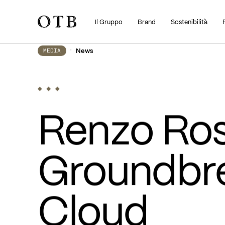
Il Gruppo
Brand
Sostenibilità
Skip to main content
•
News
MEDIA
Renzo Ross
Groundbre
Cloud