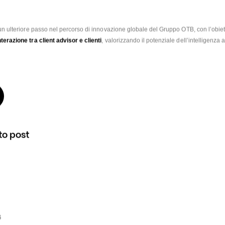
 un ulteriore passo nel percorso di innovazione globale del Gruppo OTB, con l’obiett
terazione tra client advisor e clienti
, valorizzando il potenziale dell’intelligenza art
to post
6