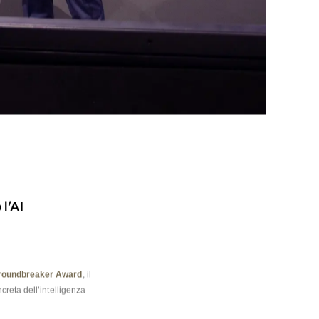
’AI 
roundbreaker Award
, il 
reta dell’intelligenza 