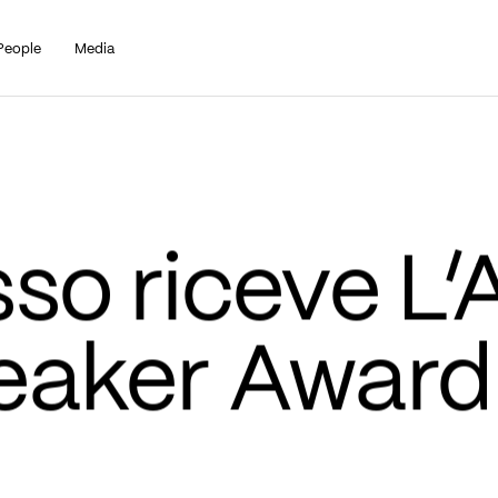
People
Media
o riceve L’AI
aker Award 