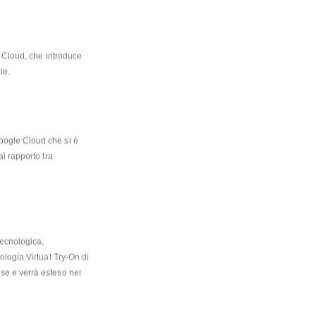
Cloud, che introduce 
le.
oogle Cloud che si è 
tenuto oggi presso il City Oval Milano. In questa occasione, Renzo Rosso è intervenuto in un talk dedicato al rapporto tra 
ecnologica, 
logia Virtual Try-On di 
se e verrà esteso nei 