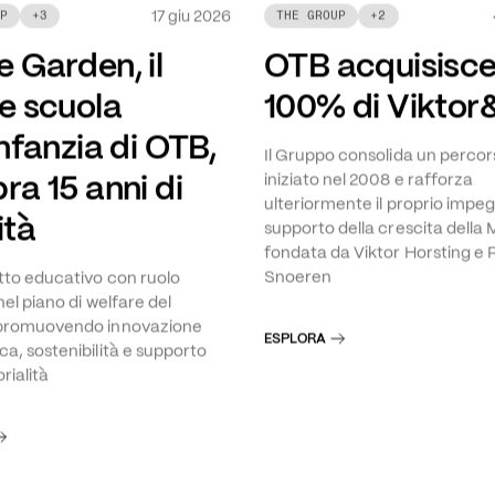
17 giu 2026
P
+
3
THE GROUP
+
2
 Garden, il
OTB acquisisce 
 e scuola
100% di Viktor
infanzia di OTB,
Il Gruppo consolida un percor
ra 15 anni di
iniziato nel 2008 e rafforza
ulteriormente il proprio impe
ità
supporto della crescita della
fondata da Viktor Horsting e 
Snoeren
to educativo con ruolo
nel piano di welfare del
promuovendo innovazione
ESPLORA
a, sostenibilità e supporto
orialità