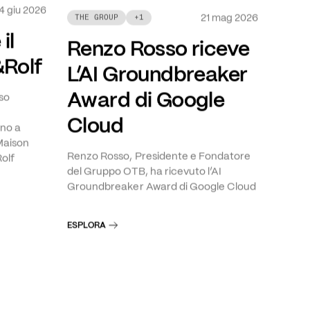
4 giu 2026
21 mag 2026
THE GROUP
+
1
il
Renzo Rosso riceve
&Rolf
L’AI Groundbreaker
Award di Google
so
Cloud
gno a
 Maison
Renzo Rosso, Presidente e Fondatore
Rolf
del Gruppo OTB, ha ricevuto l’AI
Groundbreaker Award di Google Cloud
ESPLORA