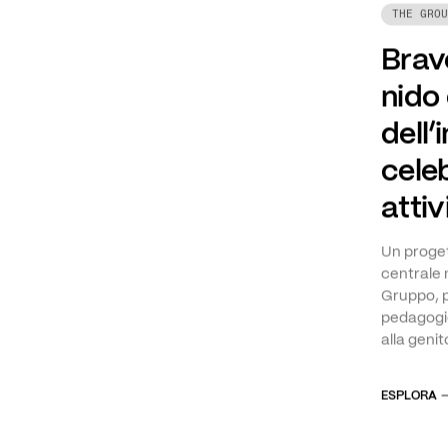
THE GROU
Brave
nido
dell’
celeb
attiv
Un proget
centrale 
Gruppo, 
pedagogic
alla genit
ESPLORA