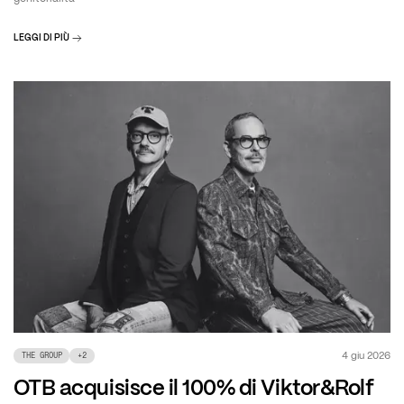
LEGGI DI PIÙ
4 giu 2026
THE GROUP
+
2
OTB acquisisce il 100% di Viktor&Rolf