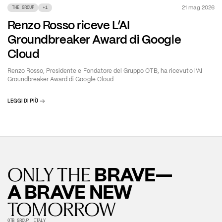
21 mag 2026
THE GROUP
+
1
Renzo Rosso riceve L’AI
Groundbreaker Award di Google
Cloud
Renzo Rosso, Presidente e Fondatore del Gruppo OTB, ha ricevuto l’AI
Groundbreaker Award di Google Cloud
LEGGI DI PIÙ
BRAVE—
ONLY THE
A BRAVE NEW
TOMORROW
OTB GROUP, ITALY