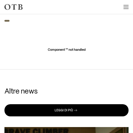
Skip to main content
Component "
" not handled
Altre news
LEGGI DI PIÙ