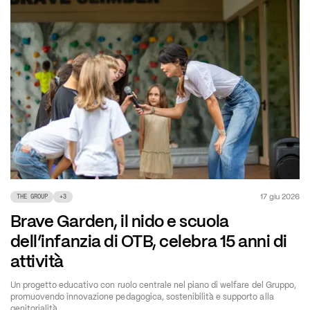
17 giu 2026
THE GROUP
+
3
Brave Garden, il nido e scuola
dell’infanzia di OTB, celebra 15 anni di
attività
Un progetto educativo con ruolo centrale nel piano di welfare del Gruppo,
promuovendo innovazione pedagogica, sostenibilità e supporto alla
genitorialità