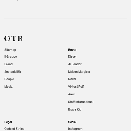
Sitemap
Brand
Il Gruppo
Diesel
Brand
Jil Sander
Sostenibilità
Maison Margiela
People
Marni
Media
Viktor&Rolf
Amiri
Staff International
Brave Kid
Legal
Social
Code of Ethics
Instagram