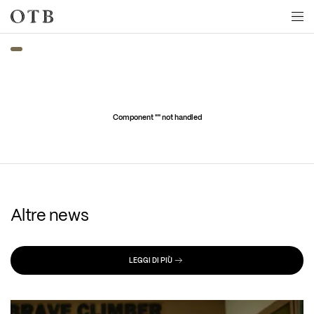
Skip to main content
Component "
" not handled
Altre news
LEGGI DI PIÙ