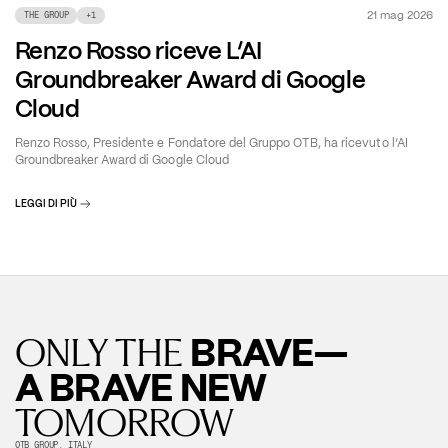
21 mag 2026
THE GROUP
+
1
Renzo Rosso riceve L’AI
Groundbreaker Award di Google
Cloud
Renzo Rosso, Presidente e Fondatore del Gruppo OTB, ha ricevuto l’AI
Groundbreaker Award di Google Cloud
LEGGI DI PIÙ
BRAVE—
ONLY THE
A BRAVE NEW
TOMORROW
OTB GROUP, ITALY