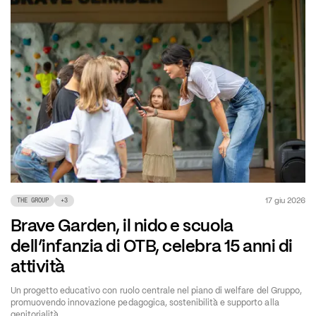
17 giu 2026
THE GROUP
+
3
Brave Garden, il nido e scuola
dell’infanzia di OTB, celebra 15 anni di
attività
Un progetto educativo con ruolo centrale nel piano di welfare del Gruppo,
promuovendo innovazione pedagogica, sostenibilità e supporto alla
genitorialità