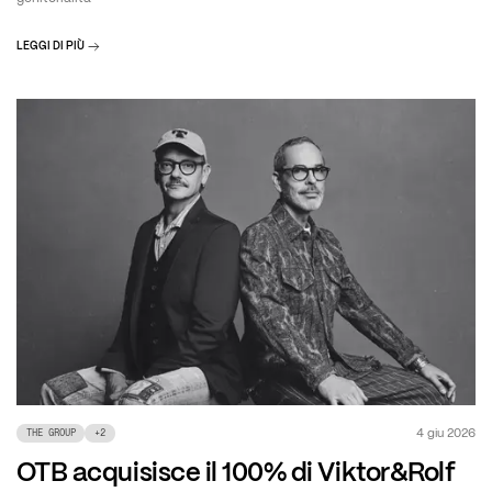
LEGGI DI PIÙ
4 giu 2026
THE GROUP
+
2
OTB acquisisce il 100% di Viktor&Rolf