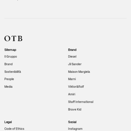
Sitemap
Brand
Il Gruppo
Diesel
Brand
Jil Sander
Sostenibilità
Maison Margiela
People
Marni
Media
Viktor&Rolf
Amiri
Staff International
Brave Kid
Legal
Social
Code of Ethics
Instagram