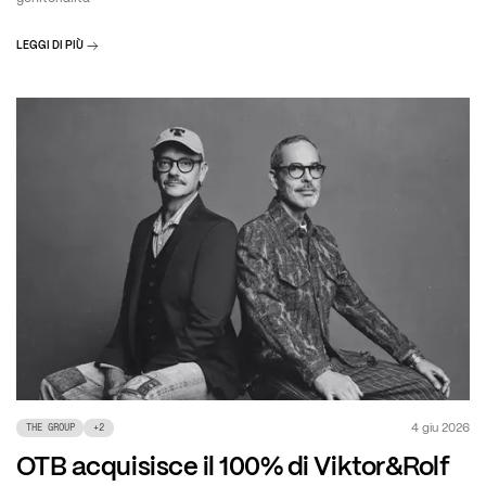
LEGGI DI PIÙ
4 giu 2026
THE GROUP
+
2
OTB acquisisce il 100% di Viktor&Rolf