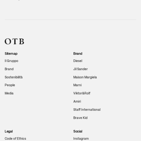
Sitemap
Brand
Il Gruppo
Diesel
Brand
Jil Sander
Sostenibilità
Maison Margiela
People
Marni
Media
Viktor&Rolf
Amiri
Staff International
Brave Kid
Legal
Social
Code of Ethics
Instagram