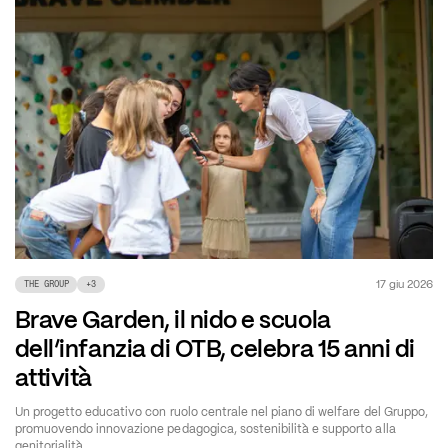
17 giu 2026
THE GROUP
+
3
Brave Garden, il nido e scuola
dell’infanzia di OTB, celebra 15 anni di
attività
Un progetto educativo con ruolo centrale nel piano di welfare del Gruppo,
promuovendo innovazione pedagogica, sostenibilità e supporto alla
genitorialità