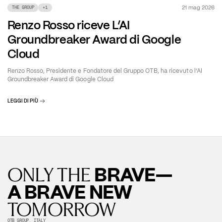
21 mag 2026
THE GROUP
+
1
Renzo Rosso riceve L’AI
Groundbreaker Award di Google
Cloud
Renzo Rosso, Presidente e Fondatore del Gruppo OTB, ha ricevuto l’AI
Groundbreaker Award di Google Cloud
LEGGI DI PIÙ
BRAVE—
ONLY THE
A BRAVE NEW
TOMORROW
OTB GROUP, ITALY