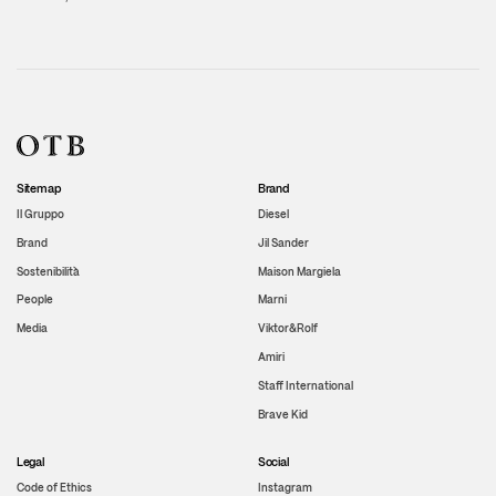
Sitemap
Brand
Il Gruppo
Diesel
Brand
Jil Sander
Sostenibilità
Maison Margiela
People
Marni
Media
Viktor&Rolf
Amiri
Staff International
Brave Kid
Legal
Social
Code of Ethics
Instagram