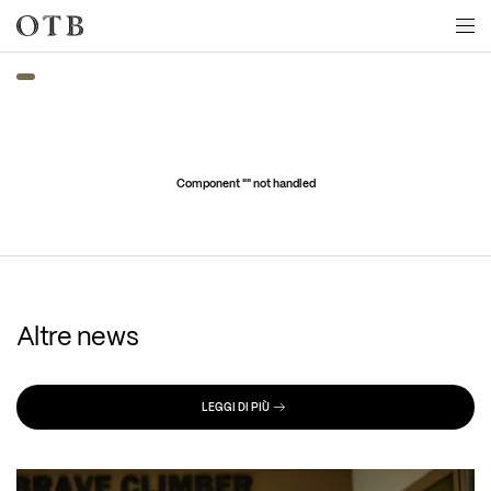
Skip to main content
Component "
" not handled
Altre news
LEGGI DI PIÙ