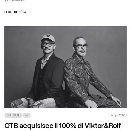
LEGGI DI PIÙ
4 giu 2026
THE GROUP
+
2
OTB acquisisce il 100% di Viktor&Rolf