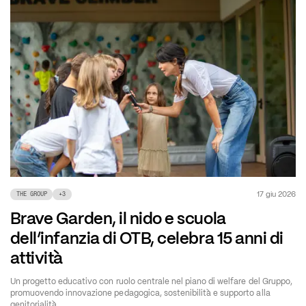
17 giu 2026
THE GROUP
+
3
Brave Garden, il nido e scuola
dell’infanzia di OTB, celebra 15 anni di
attività
Un progetto educativo con ruolo centrale nel piano di welfare del Gruppo,
promuovendo innovazione pedagogica, sostenibilità e supporto alla
genitorialità