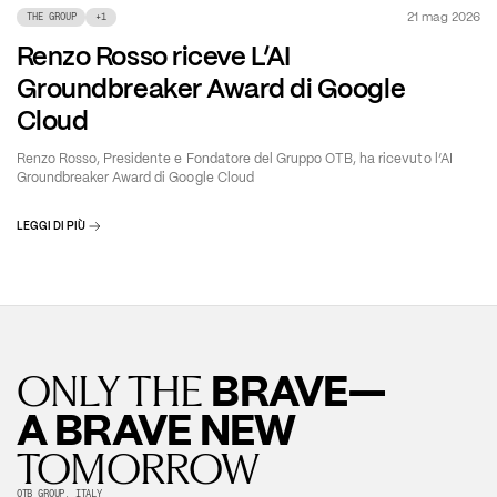
21 mag 2026
THE GROUP
+
1
Renzo Rosso riceve L’AI
Groundbreaker Award di Google
Cloud
Renzo Rosso, Presidente e Fondatore del Gruppo OTB, ha ricevuto l’AI
Groundbreaker Award di Google Cloud
LEGGI DI PIÙ
BRAVE—
ONLY THE
A BRAVE NEW
TOMORROW
OTB GROUP, ITALY