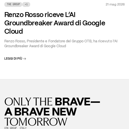
21 mag 2026
THE GROUP
+
1
Renzo Rosso riceve L’AI
Groundbreaker Award di Google
Cloud
Renzo Rosso, Presidente e Fondatore del Gruppo OTB, ha ricevuto l’AI
Groundbreaker Award di Google Cloud
LEGGI DI PIÙ
BRAVE—
ONLY THE
A BRAVE NEW
TOMORROW
OTB GROUP, ITALY