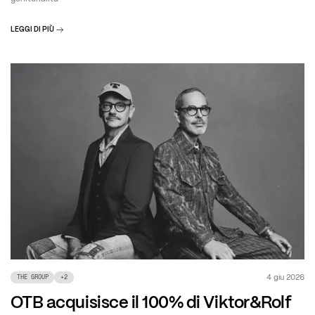
LEGGI DI PIÙ
4 giu 2026
THE GROUP
+
2
OTB acquisisce il 100% di Viktor&Rolf