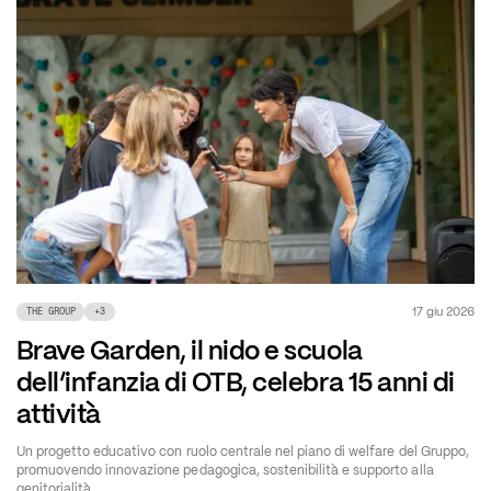
17 giu 2026
THE GROUP
+
3
Brave Garden, il nido e scuola
dell’infanzia di OTB, celebra 15 anni di
attività
Un progetto educativo con ruolo centrale nel piano di welfare del Gruppo,
promuovendo innovazione pedagogica, sostenibilità e supporto alla
genitorialità