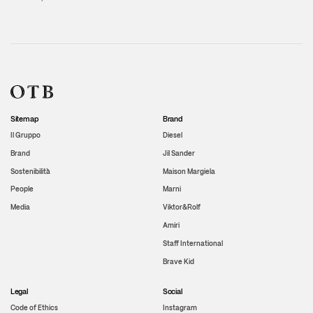
Sitemap
Brand
Il Gruppo
Diesel
Brand
Jil Sander
Sostenibilità
Maison Margiela
People
Marni
Media
Viktor&Rolf
Amiri
Staff International
Brave Kid
Legal
Social
Code of Ethics
Instagram