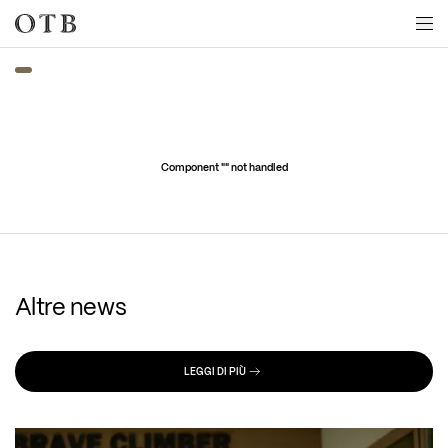
Skip to main content
Component "
" not handled
Altre news
LEGGI DI PIÙ