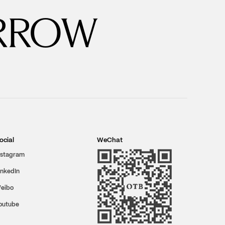
RROW
ocial
WeChat
nstagram
inkedIn
eibo
outube