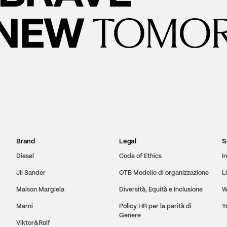
 NEW
TOMO
Brand
Legal
S
Diesel
Code of Ethics
I
Jil Sander
OTB Modello di organizzazione
L
Maison Margiela
Diversità, Equità e Inclusione
W
Marni
Policy HR per la parità di
Y
Genere
Viktor&Rolf