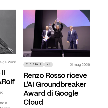
4 giu 2026
21 mag 2026
THE GROUP
+
1
il
Renzo Rosso riceve
&Rolf
L’AI Groundbreaker
Award di Google
so
Cloud
gno a