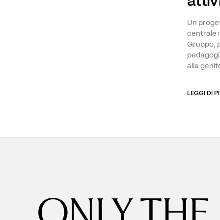
attiv
Un proget
centrale 
Gruppo, 
pedagogic
alla genit
LEGGI DI P
ONLY THE