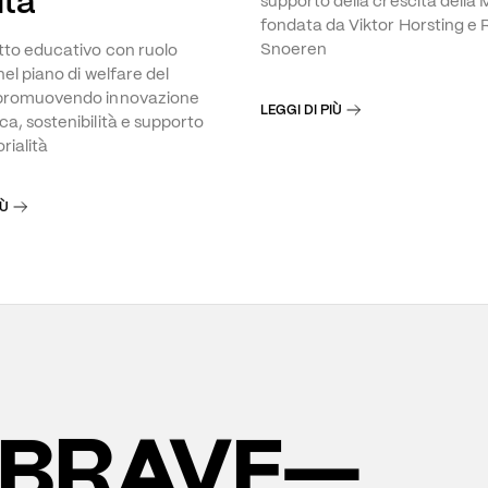
ità
supporto della crescita della
fondata da Viktor Horsting e 
Snoeren
to educativo con ruolo
nel piano di welfare del
promuovendo innovazione
LEGGI DI PIÙ
a, sostenibilità e supporto
orialità
IÙ
BRAVE—