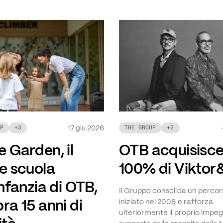
17 giu 2026
P
+
3
THE GROUP
+
2
 Garden, il
OTB acquisisce 
 e scuola
100% di Viktor
infanzia di OTB,
Il Gruppo consolida un percor
ra 15 anni di
iniziato nel 2008 e rafforza
ulteriormente il proprio impe