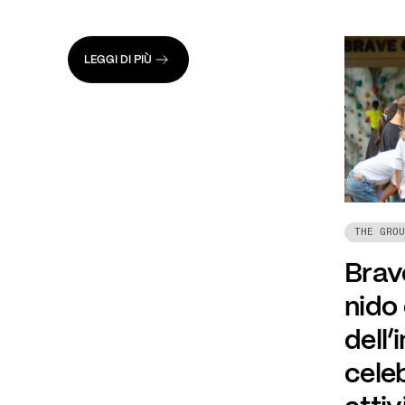
LEGGI DI PIÙ
THE GROU
Brave
nido
dell’
celeb