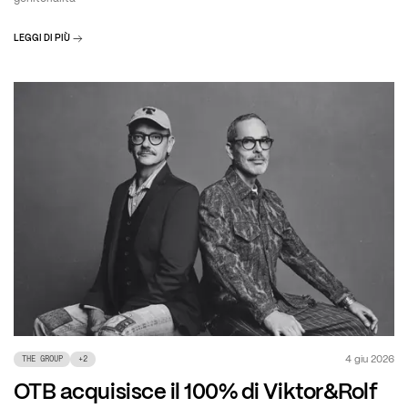
LEGGI DI PIÙ
4 giu 2026
THE GROUP
+
2
OTB acquisisce il 100% di Viktor&Rolf