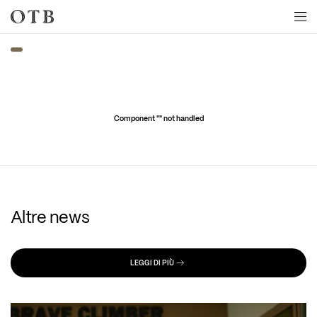
Skip to main content
Component "
" not handled
Altre news
LEGGI DI PIÙ