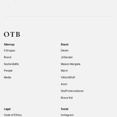
Sitemap
Brand
Il Gruppo
Diesel
Brand
Jil Sander
Sostenibilità
Maison Margiela
People
Marni
Media
Viktor&Rolf
Amiri
Staff International
Brave Kid
Legal
Social
Code of Ethics
Instagram