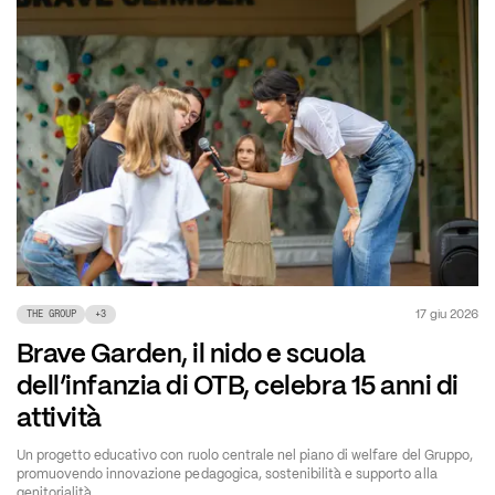
17 giu 2026
THE GROUP
+
3
Brave Garden, il nido e scuola
dell’infanzia di OTB, celebra 15 anni di
attività
Un progetto educativo con ruolo centrale nel piano di welfare del Gruppo,
promuovendo innovazione pedagogica, sostenibilità e supporto alla
genitorialità