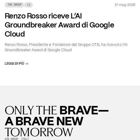
21 mag 2026
THE GROUP
+
1
Renzo Rosso riceve L’AI
Groundbreaker Award di Google
Cloud
Renzo Rosso, Presidente e Fondatore del Gruppo OTB, ha ricevuto l’AI
Groundbreaker Award di Google Cloud
LEGGI DI PIÙ
BRAVE—
ONLY THE
A BRAVE NEW
TOMORROW
OTB GROUP, ITALY