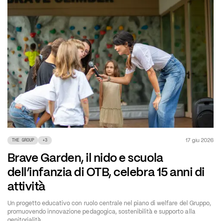
17 giu 2026
THE GROUP
+
3
Brave Garden, il nido e scuola
dell’infanzia di OTB, celebra 15 anni di
attività
Un progetto educativo con ruolo centrale nel piano di welfare del Gruppo,
promuovendo innovazione pedagogica, sostenibilità e supporto alla
genitorialità