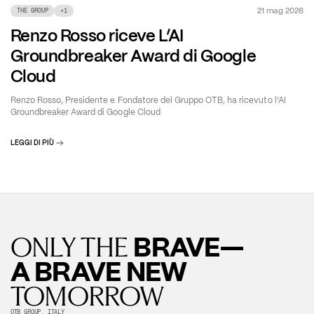
21 mag 2026
THE GROUP
+
1
Renzo Rosso riceve L’AI
Groundbreaker Award di Google
Cloud
Renzo Rosso, Presidente e Fondatore del Gruppo OTB, ha ricevuto l’AI
Groundbreaker Award di Google Cloud
LEGGI DI PIÙ
BRAVE—
ONLY THE
A BRAVE NEW
TOMORROW
OTB GROUP, ITALY