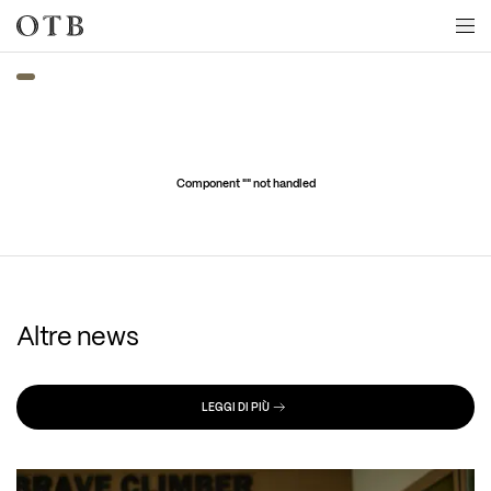
Skip to main content
Component "
" not handled
Altre news
LEGGI DI PIÙ