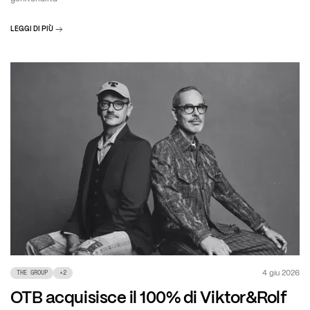
LEGGI DI PIÙ
4 giu 2026
THE GROUP
+
2
OTB acquisisce il 100% di Viktor&Rolf