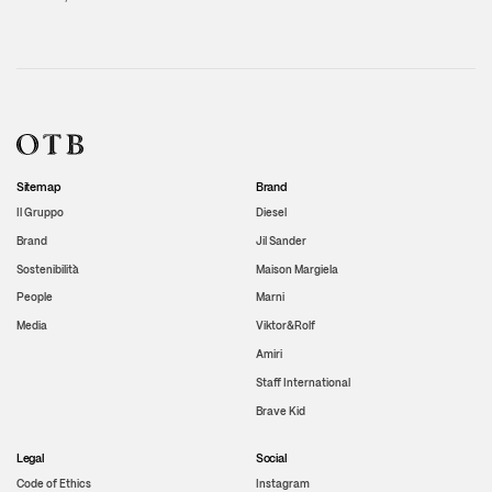
Sitemap
Brand
Il Gruppo
Diesel
Brand
Jil Sander
Sostenibilità
Maison Margiela
People
Marni
Media
Viktor&Rolf
Amiri
Staff International
Brave Kid
Legal
Social
Code of Ethics
Instagram