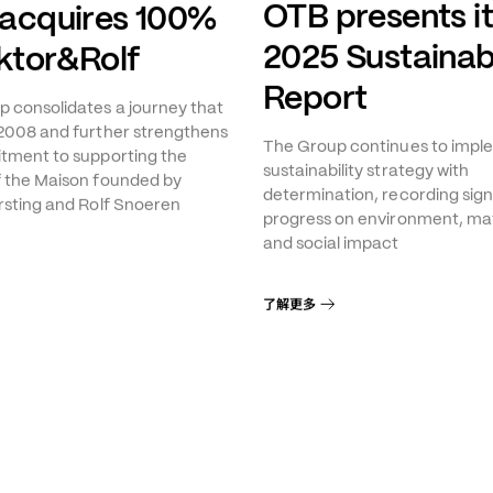
OTB presents i
acquires 100%
2025 Sustainabi
iktor&Rolf
Report
 consolidates a journey that
2008 and further strengthens
The Group continues to imple
tment to supporting the
sustainability strategy with
f the Maison founded by
determination, recording sign
rsting and Rolf Snoeren
progress on environment, mat
and social impact
了解更多