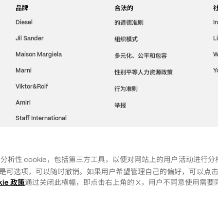
品牌
合法的
的道德准则
Diesel
I
Jil Sander
组织模式
L
Maison Margiela
W
多元化、公平和包容
Marni
Y
性别平等人力资源政策
Viktor&Rolf
行为准则
Amiri
举报
Staff International
Brave Kid
用分析性 cookie，包括第三方工具，以便对网站上的用户活动进行
同意是可选项，可以随时撤销。如果用户希望管理自己的偏好，可以点击“
kie 政策
通过关闭此横幅，即点击右上角的 X，用户不同意使用需要同意的
法律条款
政策
自定义
选项
244
COOKIE