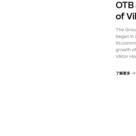
OTB 
of V
The Group
began in 
its commi
growth o
Viktor Ho
了解更多