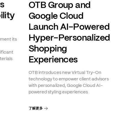
ts
OTB Group and
lity
Google Cloud
Launch AI-Powered
Hyper-Personalized
ment its
Shopping
ificant
Experiences
erials
OTB introduces new Virtual Try-On
technology to empower client advisors
with personalized, Google Cloud AI-
powered styling experiences
了解更多