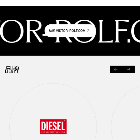
OR-ROLF
访问
VIKTOR-ROLF.COM
品牌
PREVIOUS
NEXT