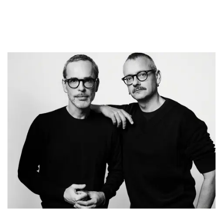
和
Viktor Horsting 
 Rolf Snoeren