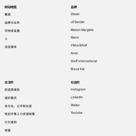
网站地图
品牌
集团
Diesel
Jil Sander
品牌与业务
Maison Margiela
可持续发展
Marni
人
Viktor&Rolf
浏览媒体
Amiri
Staff International
Brave Kid
合法的
社会的
的道德准则
Instagram
LinkedIn
组织模式
Weibo
多元化、公平和包容
Youtube
性别平等人力资源政策
行为准则
举报