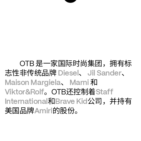
是一家国际时尚集团，拥有标
OTB 
志性非传统品牌
、
、
Diesel
Jil Sander
、
和
Maison Margiela
Marni
。
还控制着
Viktor&Rolf
OTB
Staff 
和
公司，并持有
International
Brave Kid
美国品牌
的股份。
Amiri