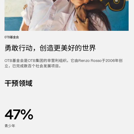
基金会
OTB
勇敢行动，创造更美好的世界
基金会是
集团的非营利组织。它由
于
年创
OTB
OTB
Renzo Rosso
2006
立，已完成数百个社会发展项目。
干预领域
47
%
青少年