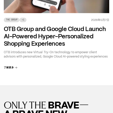
年
月
日
2026
5
7
THE GROUP
+
1
OTB Group and Google Cloud Launch
AI-Powered Hyper-Personalized
Shopping Experiences
OTB introduces new Virtual Try-On technology to empower client
advisors with personalized, Google Cloud AI-powered styling experiences
了解更多
—
BRAVE
ONLY THE