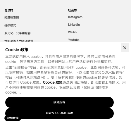
合法的
社会的
的道德准则
Instagram
LinkedIn
组织模式
Weibo
多元化、公平和包容
Youtube
性别平等人力资源政策
行为准则
Cookie 政策
举报
本网站使用技术 cookie，并且在用户同意的情况下，还可以使用分析性
cookie，包括第三方工具，以便对网站上的用户活动进行分析和监控。
点击“全部接受”按钮，即表示您同意使用分析 cookie。此处同意是可选项，可
WeChat
以随时撤销。如果用户希望管理自己的偏好，可以点击“自定义COOKIE 选择”
按钮（可随时从网站访问）。要了解有关我们使用的cookie 的更多信息，您
可以访问 Cookie 政策。
Cookie 政策
通过关闭此横幅，即点击右上角的 X，用
户不同意使用需要同意的 cookie，保留默认设置（仅限活动的技术 
cookie）。
接受所有
自定义 COOKIE 选项
视频暂停