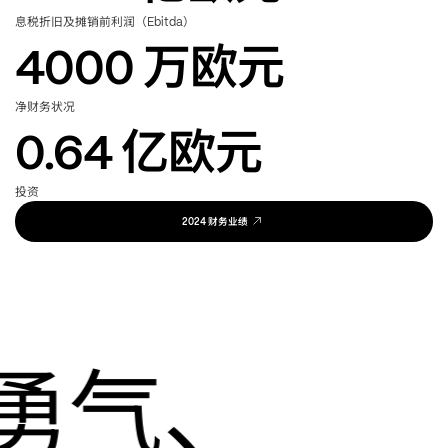
息税折旧及摊销前利润
（Ebitda）
4000
万欧元
净财务状况
0.64
亿欧元
投资
财务业绩
2024
勇气、