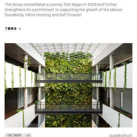
The Group consolidates a journey that began in 2008 and further
strengthens its commitment to supporting the growth of the Maison
founded by Viktor Horsting and Rolf Snoeren
了解更多
年
月
日
2026
5
12
THE GROUP
+
4