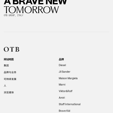
A BRAVE NEW
TOMORROW
OTB GROUP, ITALY
网站地图
品牌
集团
Diesel
Jil Sander
品牌与业务
Maison Margiela
可持续发展
Marni
人
Viktor&Rolf
浏览媒体
Amiri
Staff International
Brave Kid