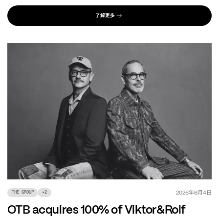
了解更多
年
月
日
2026
6
4
THE GROUP
+
2
OTB acquires 100% of Viktor&Rolf