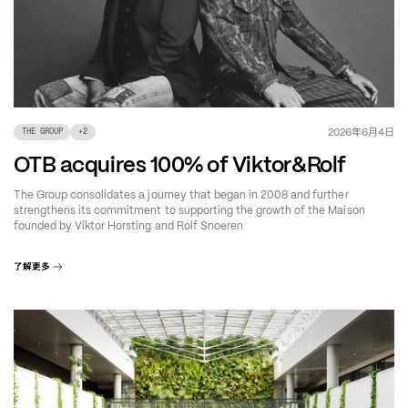
年
月
日
2026
6
4
THE GROUP
+
2
OTB acquires 100% of Viktor&Rolf
The Group consolidates a journey that began in 2008 and further
strengthens its commitment to supporting the growth of the Maison
founded by Viktor Horsting and Rolf Snoeren
了解更多