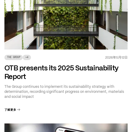
年
月
日
2026
5
12
THE GROUP
+
4
OTB presents its 2025 Sustainability
Report
The Group continues to implement its sustainability strategy with
determination, recording significant progress on environment, materials
and social impact
了解更多