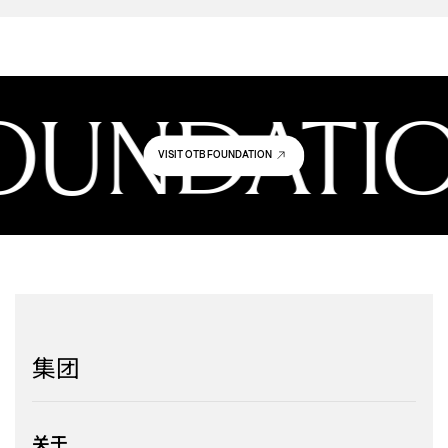
OUNDATIO
VISIT OTB FOUNDATION
集团
关于