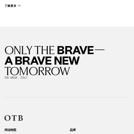
了解更多
—
BRAVE
ONLY THE
A BRAVE NEW
TOMORROW
OTB GROUP, ITALY
网站地图
品牌