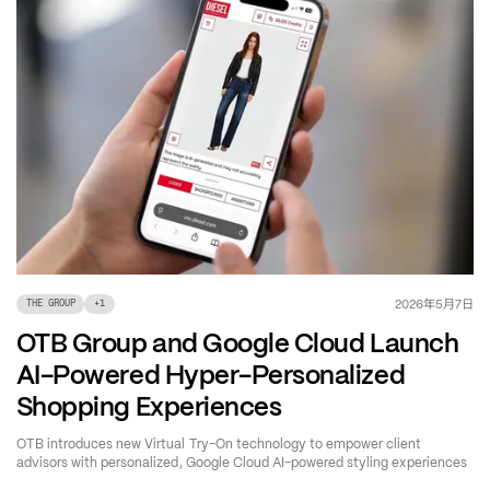
年
月
日
2026
5
7
THE GROUP
+
1
OTB Group and Google Cloud Launch
AI-Powered Hyper-Personalized
Shopping Experiences
OTB introduces new Virtual Try-On technology to empower client
advisors with personalized, Google Cloud AI-powered styling experiences