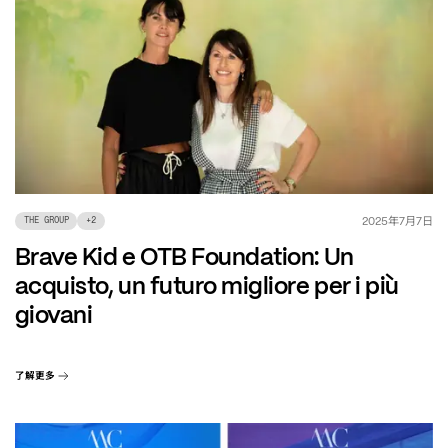
年
月
日
2025
7
7
THE GROUP
+
2
Brave Kid e OTB Foundation: Un
acquisto, un futuro migliore per i più
giovani
了解更多