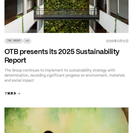
年
月
日
2026
5
12
THE GROUP
+
4
OTB presents its 2025 Sustainability
Report
The Group continues to implement its sustainability strategy with
determination, recording significant progress on environment, materials
and social impact
了解更多