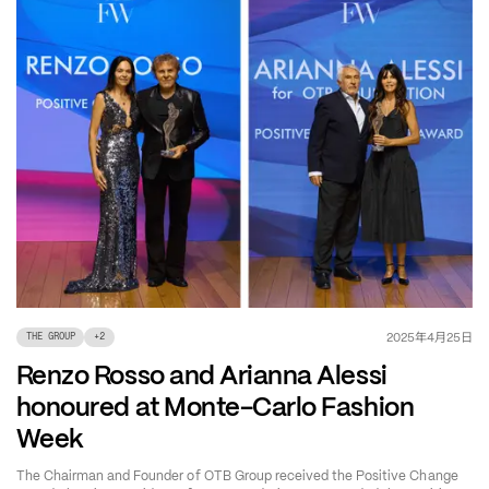
年
月
日
2025
4
25
THE GROUP
+
2
Renzo Rosso and Arianna Alessi
honoured at Monte-Carlo Fashion
Week
The Chairman and Founder of OTB Group received the Positive Change