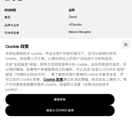
网站地图
品牌
集团
Diesel
Jil Sander
品牌与业务
Maison Margiela
可持续发展
Marni
人
Cookie 政策
Viktor&Rolf
浏览媒体
本网站使用技术 cookie，并且在用户同意的情况下，还可以使用分析性
Amiri
cookie，包括第三方工具，以便对网站上的用户活动进行分析和监控。
Staff International
点击“全部接受”按钮，即表示您同意使用分析 cookie。此处同意是可选项，可
以随时撤销。如果用户希望管理自己的偏好，可以点击“自定义COOKIE 选择”
Brave Kid
按钮（可随时从网站访问）。要了解有关我们使用的cookie 的更多信息，您
可以访问 Cookie 政策。
Cookie 政策
通过关闭此横幅，即点击右上角的 X，用
合法的
社会的
户不同意使用需要同意的 cookie，保留默认设置（仅限活动的技术 
cookie）。
的道德准则
Instagram
LinkedIn
组织模式
接受所有
Weibo
多元化、公平和包容
自定义 COOKIE 选项
Youtube
性别平等人力资源政策
行为准则
举报