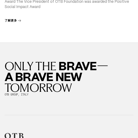
Award The Vice President of OTB Foundation was awarded the Positive
Social Impact Award
了解更多
—
BRAVE
ONLY THE
A BRAVE NEW
TOMORROW
OTB GROUP, ITALY