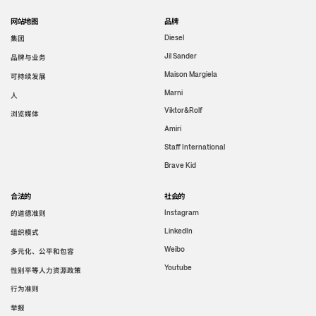
网站地图
品牌
集团
Diesel
Jil Sander
品牌与业务
Maison Margiela
可持续发展
Marni
人
Viktor&Rolf
浏览媒体
Amiri
Staff International
Brave Kid
合法的
社会的
的道德准则
Instagram
LinkedIn
组织模式
Weibo
多元化、公平和包容
Youtube
性别平等人力资源政策
行为准则
举报