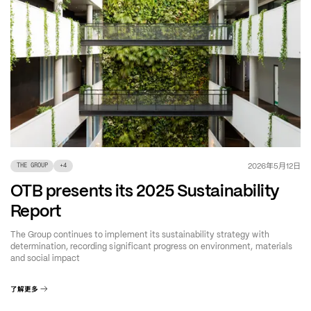
年
月
日
2026
5
12
THE GROUP
+
4
OTB presents its 2025 Sustainability
Report
The Group continues to implement its sustainability strategy with
determination, recording significant progress on environment, materials
and social impact
了解更多