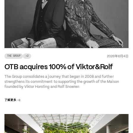
年
月
日
2026
6
4
THE GROUP
+
2
OTB acquires 100% of Viktor&Rolf
The Group consolidates a journey that began in 2008 and further
strengthens its commitment to supporting the growth of the Maison
founded by Viktor Horsting and Rolf Snoeren
了解更多