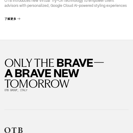
OTB introduces new Virtual Try-On technology to empower client
advisors with personalized, Google Cloud AI-powered styling experiences
了解更多
—
BRAVE
ONLY THE
A BRAVE NEW
TOMORROW
OTB GROUP, ITALY