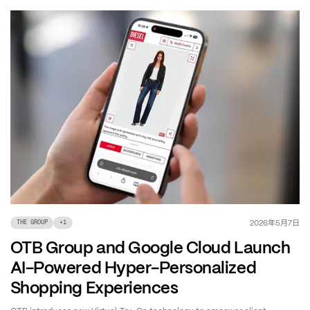
年
月
日
2026
5
7
THE GROUP
+
1
OTB Group and Google Cloud Launch
AI-Powered Hyper-Personalized
Shopping Experiences