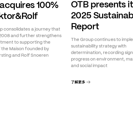
OTB presents i
acquires 100%
2025 Sustainabi
iktor&Rolf
Report
 consolidates a journey that
2008 and further strengthens
The Group continues to imple
tment to supporting the
sustainability strategy with
f the Maison founded by
determination, recording sign
rsting and Rolf Snoeren
progress on environment, mat
and social impact
了解更多