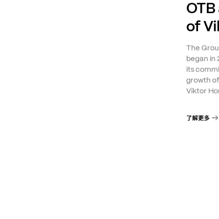
OTB 
of V
The Group
began in 
its commi
growth o
Viktor Ho
了解更多