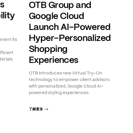
ts
OTB Group and
lity
Google Cloud
Launch AI-Powered
Hyper-Personalized
ment its
Shopping
ificant
Experiences
erials
OTB introduces new Virtual Try-On
technology to empower client advisors
with personalized, Google Cloud AI-
powered styling experiences
了解更多