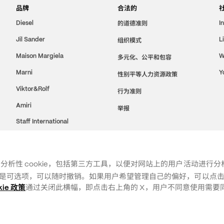
品牌
合法的
的道德准则
Diesel
I
Jil Sander
组织模式
L
Maison Margiela
W
多元化、公平和包容
Marni
Y
性别平等人力资源政策
Viktor&Rolf
行为准则
Amiri
举报
Staff International
Brave Kid
用分析性 cookie，包括第三方工具，以便对网站上的用户活动进行
同意是可选项，可以随时撤销。如果用户希望管理自己的偏好，可以点击“
kie 政策
通过关闭此横幅，即点击右上角的 X，用户不同意使用需要同意的
法律条款
政策
自定义
选项
244
COOKIE