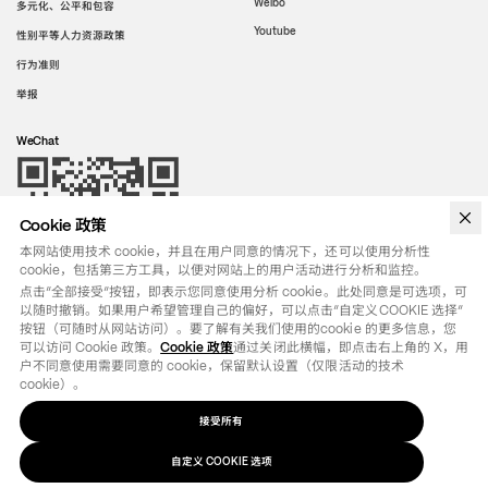
Weibo
多元化、公平和包容
Youtube
性别平等人力资源政策
行为准则
举报
WeChat
Cookie 政策
本网站使用技术 cookie，并且在用户同意的情况下，还可以使用分析性
cookie，包括第三方工具，以便对网站上的用户活动进行分析和监控。
点击“全部接受”按钮，即表示您同意使用分析 cookie。此处同意是可选项，可
以随时撤销。如果用户希望管理自己的偏好，可以点击“自定义COOKIE 选择”
按钮（可随时从网站访问）。要了解有关我们使用的cookie 的更多信息，您
可以访问 Cookie 政策。
Cookie 政策
通过关闭此横幅，即点击右上角的 X，用
户不同意使用需要同意的 cookie，保留默认设置（仅限活动的技术 
cookie）。
接受所有
法律条款
政策
自定义
选项
COOKIE
©
2026
OTB SPA - ALL RIGHTS RESERVED - VAT IT01571110244
自定义 COOKIE 选项