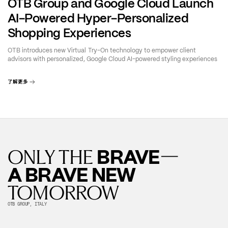
OTB Group and Google Cloud Launch
AI-Powered Hyper-Personalized
Shopping Experiences
OTB introduces new Virtual Try-On technology to empower client
advisors with personalized, Google Cloud AI-powered styling experiences
了解更多
—
BRAVE
ONLY THE
A BRAVE NEW
TOMORROW
OTB GROUP, ITALY