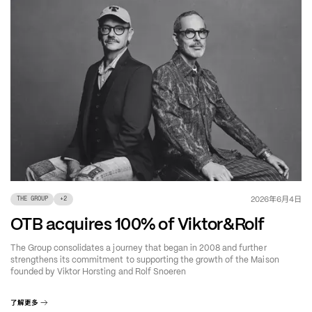
年
月
日
2026
6
4
THE GROUP
+
2
OTB acquires 100% of Viktor&Rolf
The Group consolidates a journey that began in 2008 and further
strengthens its commitment to supporting the growth of the Maison
founded by Viktor Horsting and Rolf Snoeren
了解更多