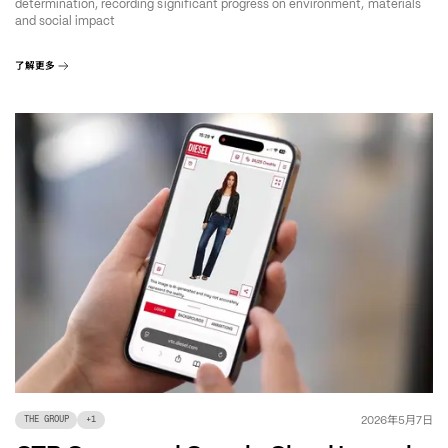
determination, recording significant progress on environment, materials
and social impact
了解更多
年
月
日
2026
5
7
THE GROUP
+
1