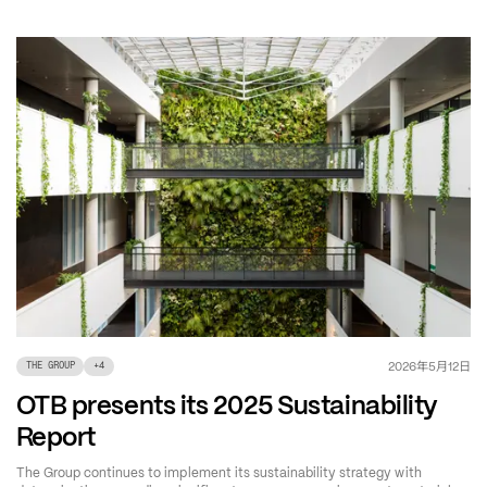
年
月
日
2026
5
12
THE GROUP
+
4
OTB presents its 2025 Sustainability
Report
The Group continues to implement its sustainability strategy with