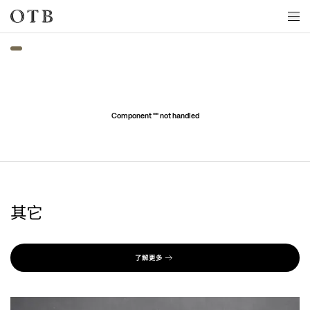
Skip to main content
Component "
" not handled
其它
了解更多