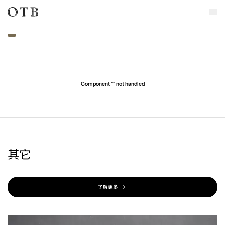
Skip to main content
Component "
" not handled
其它
了解更多