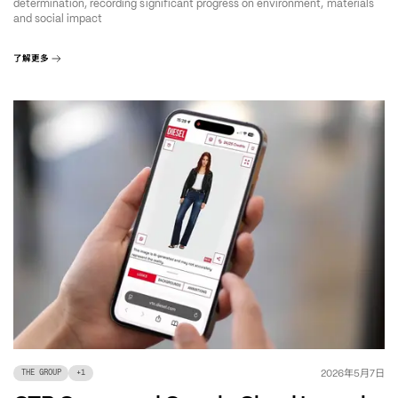
determination, recording significant progress on environment, materials
and social impact
了解更多
年
月
日
2026
5
7
THE GROUP
+
1