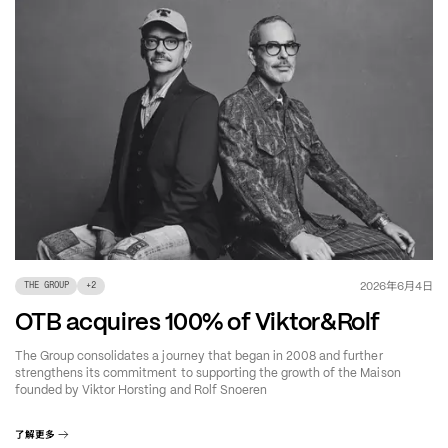
年
月
日
2026
6
4
THE GROUP
+
2
OTB acquires 100% of Viktor&Rolf
The Group consolidates a journey that began in 2008 and further
strengthens its commitment to supporting the growth of the Maison
founded by Viktor Horsting and Rolf Snoeren
了解更多