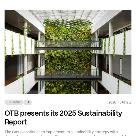
年
月
日
2026
5
12
THE GROUP
+
4
OTB presents its 2025 Sustainability
Report
The Group continues to implement its sustainability strategy with