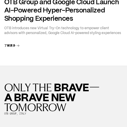
OTB Group and Google Cloud Launch
AI-Powered Hyper-Personalized
Shopping Experiences
OTB introduces new Virtual Try-On technology to empower client
advisors with personalized, Google Cloud AI-powered styling experiences
了解更多
—
BRAVE
ONLY THE
A BRAVE NEW
TOMORROW
OTB GROUP, ITALY