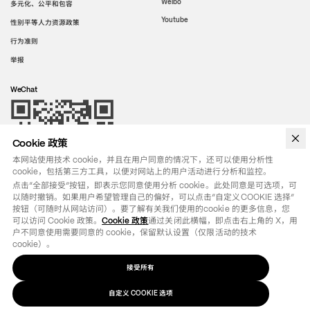
Weibo
多元化、公平和包容
Youtube
性别平等人力资源政策
行为准则
举报
WeChat
Cookie 政策
本网站使用技术 cookie，并且在用户同意的情况下，还可以使用分析性
cookie，包括第三方工具，以便对网站上的用户活动进行分析和监控。
点击“全部接受”按钮，即表示您同意使用分析 cookie。此处同意是可选项，可
以随时撤销。如果用户希望管理自己的偏好，可以点击“自定义COOKIE 选择”
按钮（可随时从网站访问）。要了解有关我们使用的cookie 的更多信息，您
可以访问 Cookie 政策。
Cookie 政策
通过关闭此横幅，即点击右上角的 X，用
户不同意使用需要同意的 cookie，保留默认设置（仅限活动的技术 
cookie）。
接受所有
法律条款
政策
自定义
选项
COOKIE
©
2026
OTB SPA - ALL RIGHTS RESERVED - VAT IT01571110244
自定义 COOKIE 选项