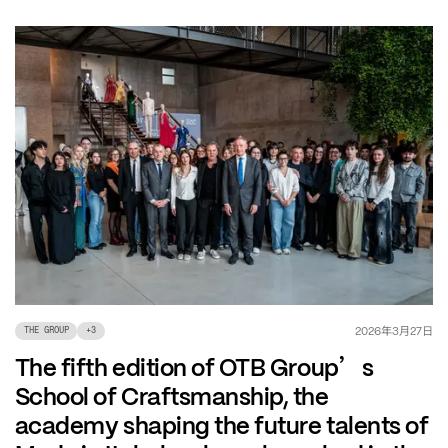
年
月
日
2026
3
27
THE GROUP
+
3
’
The fifth edition of OTB Group
s
School of Craftsmanship, the
academy shaping the future talents of