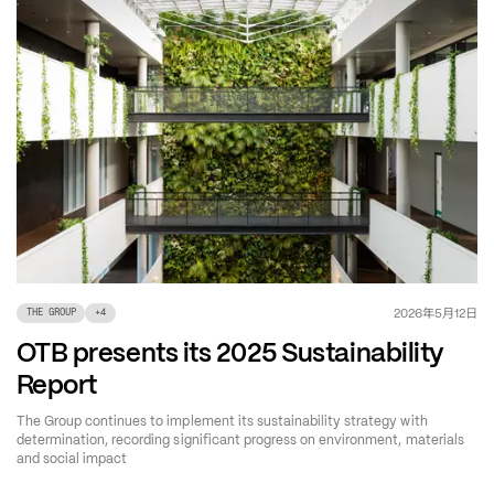
年
月
日
2026
5
12
THE GROUP
+
4
OTB presents its 2025 Sustainability
Report
The Group continues to implement its sustainability strategy with
determination, recording significant progress on environment, materials
and social impact