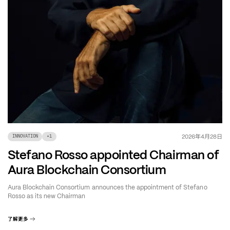
年
月
日
2026
4
28
INNOVATION
+
1
Stefano Rosso appointed Chairman of
Aura Blockchain Consortium
Aura Blockchain Consortium announces the appointment of Stefano
Rosso as its new Chairman
了解更多