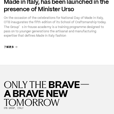
Made in Italy, has been launched in the
presence of Minister Urso
On the occasion of the celebrations for National Day of Made in Italy,
OTB inaugurates the fifth edition of its School of Craftsmanship today.
’
The Group
s in-house academy is a training programme designed to
pass on to younger generations the artisanal and manufacturing
expertise that defines Made in Italy fashion
了解更多
—
BRAVE
ONLY THE
A BRAVE NEW
TOMORROW
OTB GROUP, ITALY