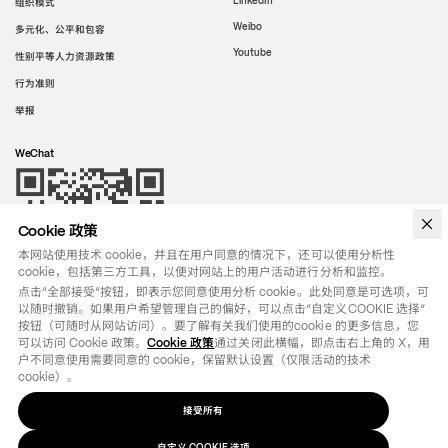
LinkedIn
组织模式
Weibo
多元化、公平和包容
Youtube
性别平等人力资源政策
行为准则
举报
WeChat
Cookie 政策
本网站使用技术 cookie，并且在用户同意的情况下，还可以使用分析性
cookie，包括第三方工具，以便对网站上的用户活动进行分析和监控。
点击“全部接受”按钮，即表示您同意使用分析 cookie。此处同意是可选项，可
以随时撤销。如果用户希望管理自己的偏好，可以点击“自定义COOKIE 选择”
按钮（可随时从网站访问）。要了解有关我们使用的cookie 的更多信息，您
可以访问 Cookie 政策。
Cookie 政策
通过关闭此横幅，即点击右上角的 X，用
户不同意使用需要同意的 cookie，保留默认设置（仅限活动的技术 
cookie）。
接受所有
法律条款
政策
自定义
选项
COOKIE
©
2026
OTB SPA - ALL RIGHTS RESERVED - VAT IT01571110244
自定义 COOKIE 选项