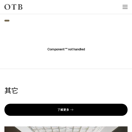
Skip to main content
Component "
" not handled
其它
了解更多