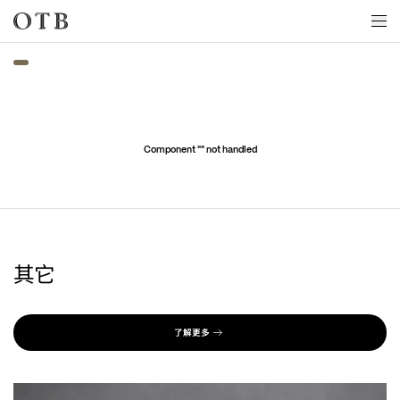
Skip to main content
Component "
" not handled
其它
了解更多