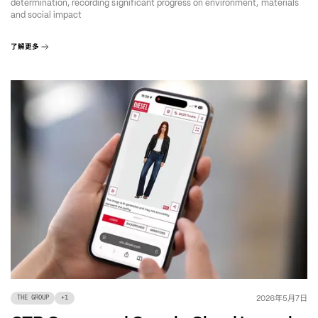
determination, recording significant progress on environment, materials
and social impact
了解更多
年
月
日
2026
5
7
THE GROUP
+
1