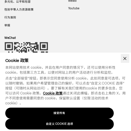
Weibo
多元化、公平和包容
Youtube
性别平等人力资源政策
行为准则
举报
WeChat
Cookie 政策
本网站使用技术 cookie，并且在用户同意的情况下，还可以使用分析性
cookie，包括第三方工具，以便对网站上的用户活动进行分析和监控。
点击“全部接受”按钮，即表示您同意使用分析 cookie。此处同意是可选项，可
以随时撤销。如果用户希望管理自己的偏好，可以点击“自定义COOKIE 选择”
按钮（可随时从网站访问）。要了解有关我们使用的cookie 的更多信息，您
可以访问 Cookie 政策。
Cookie 政策
通过关闭此横幅，即点击右上角的 X，用
户不同意使用需要同意的 cookie，保留默认设置（仅限活动的技术 
cookie）。
接受所有
法律条款
政策
自定义
选项
COOKIE
©
2026
OTB SPA - ALL RIGHTS RESERVED - VAT IT01571110244
自定义 COOKIE 选项