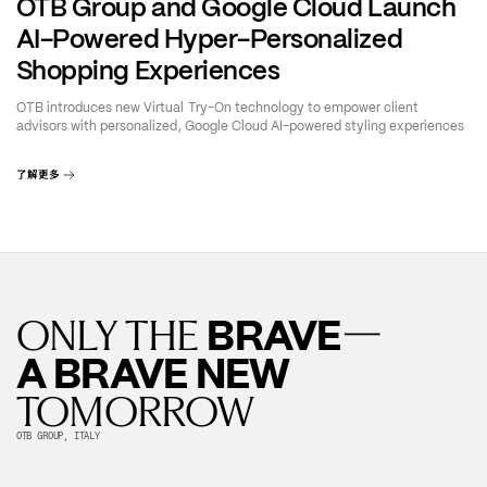
OTB Group and Google Cloud Launch
AI-Powered Hyper-Personalized
Shopping Experiences
OTB introduces new Virtual Try-On technology to empower client
advisors with personalized, Google Cloud AI-powered styling experiences
了解更多
—
BRAVE
ONLY THE
A BRAVE NEW
TOMORROW
OTB GROUP, ITALY