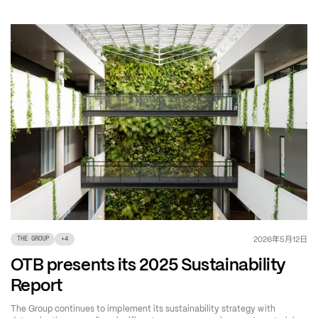
年
月
日
2026
5
12
THE GROUP
+
4
OTB presents its 2025 Sustainability
Report
The Group continues to implement its sustainability strategy with