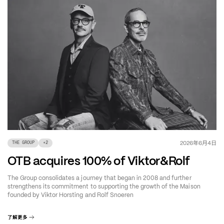
年
月
日
2026
6
4
THE GROUP
+
2
OTB acquires 100% of Viktor&Rolf
The Group consolidates a journey that began in 2008 and further
strengthens its commitment to supporting the growth of the Maison
founded by Viktor Horsting and Rolf Snoeren
了解更多