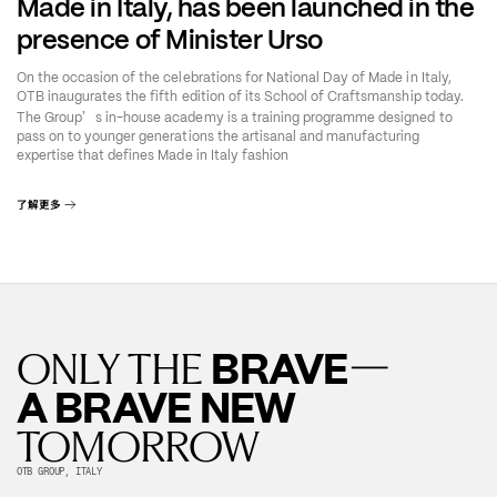
Made in Italy, has been launched in the
presence of Minister Urso
On the occasion of the celebrations for National Day of Made in Italy,
OTB inaugurates the fifth edition of its School of Craftsmanship today.
’
The Group
s in-house academy is a training programme designed to
pass on to younger generations the artisanal and manufacturing
expertise that defines Made in Italy fashion
了解更多
—
BRAVE
ONLY THE
A BRAVE NEW
TOMORROW
OTB GROUP, ITALY