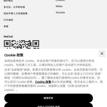
LinkedIn
组织模式
Weibo
多元化、公平和包容
Youtube
性别平等人力资源政策
行为准则
举报
WeChat
Cookie 政策
本网站使用技术 cookie，并且在用户同意的情况下，还可以使用分析性
cookie，包括第三方工具，以便对网站上的用户活动进行分析和监控。
点击“全部接受”按钮，即表示您同意使用分析 cookie。此处同意是可选项，可
以随时撤销。如果用户希望管理自己的偏好，可以点击“自定义COOKIE 选择”
按钮（可随时从网站访问）。要了解有关我们使用的cookie 的更多信息，您
可以访问 Cookie 政策。
Cookie 政策
通过关闭此横幅，即点击右上角的 X，用
户不同意使用需要同意的 cookie，保留默认设置（仅限活动的技术 
cookie）。
接受所有
法律条款
政策
自定义
选项
COOKIE
©
2026
OTB SPA - ALL RIGHTS RESERVED - VAT IT01571110244
自定义 COOKIE 选项