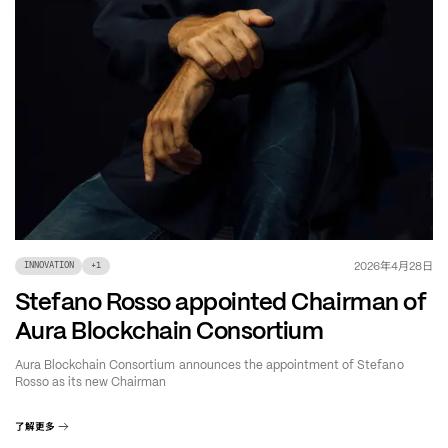
年
月
日
2026
4
28
INNOVATION
+
1
Stefano Rosso appointed Chairman of
Aura Blockchain Consortium
Aura Blockchain Consortium announces the appointment of Stefano
Rosso as its new Chairman
了解更多