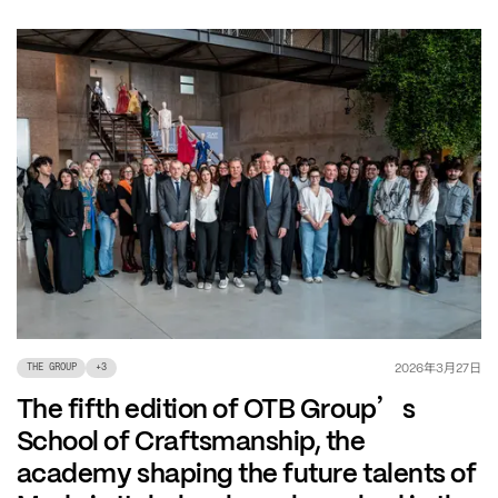
年
月
日
2026
3
27
THE GROUP
+
3
’
The fifth edition of OTB Group
s
School of Craftsmanship, the
academy shaping the future talents of