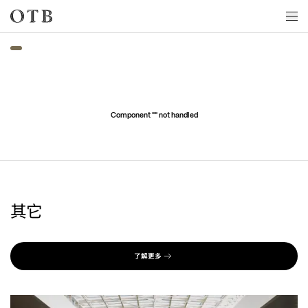
Skip to main content
Component "
" not handled
其它
了解更多