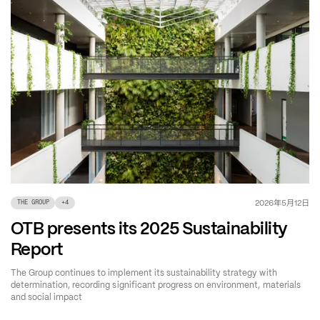
年
月
日
2026
5
12
THE GROUP
+
4
OTB presents its 2025 Sustainability
Report
The Group continues to implement its sustainability strategy with
determination, recording significant progress on environment, materials
and social impact