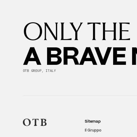
ONLY THE
A BRAVE
OTB GROUP, ITALY
Sitemap
Il Gruppo