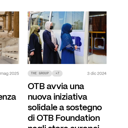
 mag 2025
3 dic 2024
THE GROUP
+
7
OTB avvia una
senza
nuova iniziativa
solidale a sostegno
di OTB Foundation