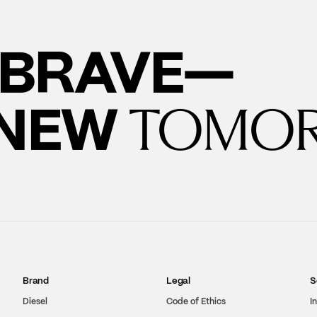
BRAVE—
 NEW
TOMO
Brand
Legal
S
Diesel
Code of Ethics
I