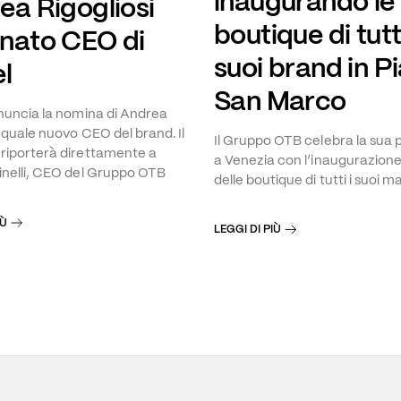
inaugurando le
ea Rigogliosi
boutique di tutti
nato CEO di
suoi brand in P
l
San Marco
nuncia la nomina di Andrea
i quale nuovo CEO del brand. Il
Il Gruppo OTB celebra la sua
riporterà direttamente a
a Venezia con l’inaugurazione 
nelli, CEO del Gruppo OTB
delle boutique di tutti i suoi m
IÙ
LEGGI DI PIÙ