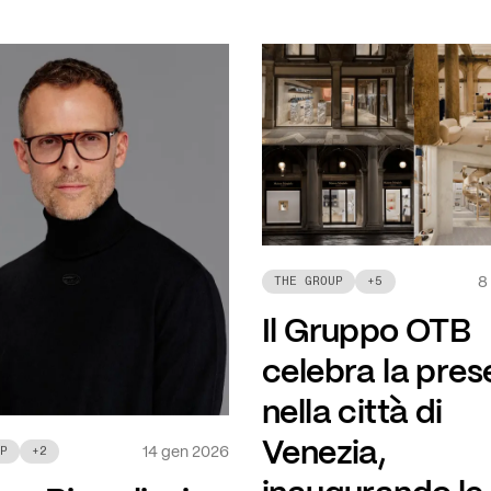
8
THE GROUP
+
5
Il Gruppo OTB
celebra la pre
nella città di
Venezia,
14 gen 2026
P
+
2