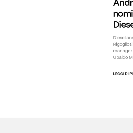
Andr
nomi
Diese
Diesel an
Rigoglios
manager 
Ubaldo Mi
LEGGI DI P