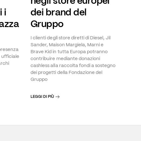
negli store europei
 i
dei brand del
iazza
Gruppo
I clienti degli store diretti di Diesel, Jil
Sander, Maison Margiela, Marni e
 presenza
Brave Kid in tutta Europa potranno
ufficiale
contribuire mediante donazioni
archi
cashless alla raccolta fondi a sostegno
dei progetti della Fondazione del
Gruppo
LEGGI DI PIÙ