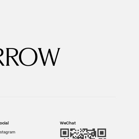
RROW
ocial
WeChat
nstagram