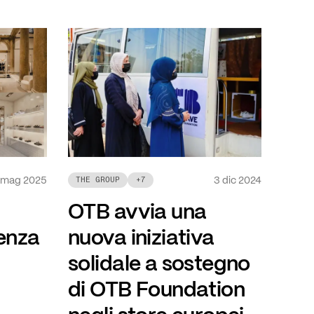
 mag 2025
3 dic 2024
THE GROUP
+
7
OTB avvia una
senza
nuova iniziativa
solidale a sostegno
di OTB Foundation