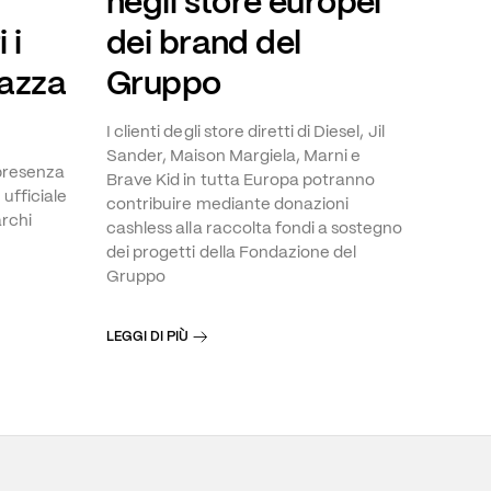
negli store europei
 i
dei brand del
iazza
Gruppo
I clienti degli store diretti di Diesel, Jil
Sander, Maison Margiela, Marni e
 presenza
Brave Kid in tutta Europa potranno
ufficiale
contribuire mediante donazioni
archi
cashless alla raccolta fondi a sostegno
dei progetti della Fondazione del
Gruppo
LEGGI DI PIÙ