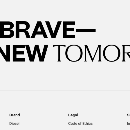
BRAVE—
 NEW
TOMO
Brand
Legal
S
Diesel
Code of Ethics
I