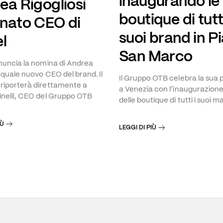
inaugurando le
ea Rigogliosi
boutique di tutti
nato CEO di
suoi brand in P
l
San Marco
nuncia la nomina di Andrea
i quale nuovo CEO del brand. Il
Il Gruppo OTB celebra la sua
riporterà direttamente a
a Venezia con l’inaugurazione 
nelli, CEO del Gruppo OTB
delle boutique di tutti i suoi m
IÙ
LEGGI DI PIÙ