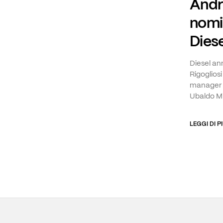
Andr
nomi
Diese
Diesel an
Rigoglios
manager 
Ubaldo Mi
LEGGI DI P