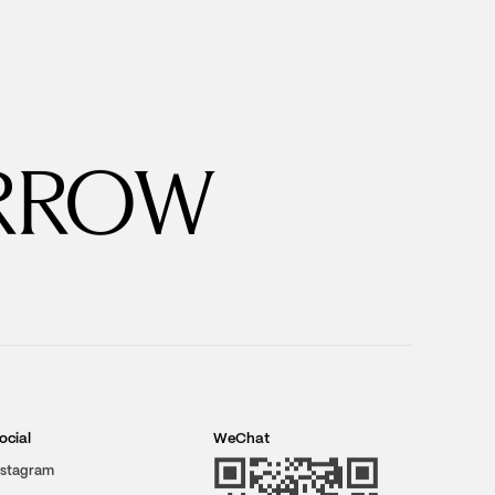
RROW
ocial
WeChat
nstagram