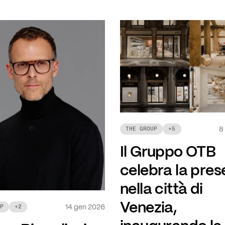
8
THE GROUP
+
5
Il Gruppo OTB
celebra la pre
nella città di
Venezia,
14 gen 2026
P
+
2