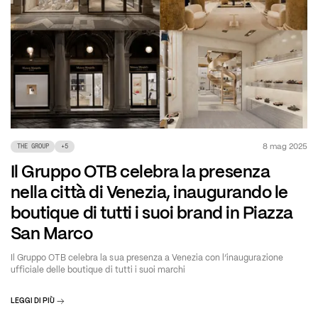
8 mag 2025
THE GROUP
+
5
Il Gruppo OTB celebra la presenza
nella città di Venezia, inaugurando le
boutique di tutti i suoi brand in Piazza
San Marco
Il Gruppo OTB celebra la sua presenza a Venezia con l’inaugurazione
ufficiale delle boutique di tutti i suoi marchi
LEGGI DI PIÙ