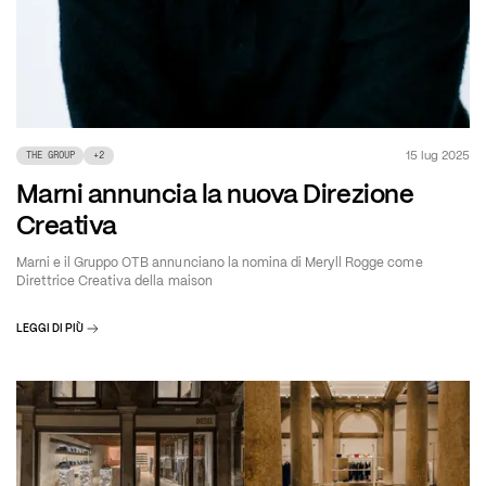
15 lug 2025
THE GROUP
+
2
Marni annuncia la nuova Direzione
Creativa
Marni e il Gruppo OTB annunciano la nomina di Meryll Rogge come
Direttrice Creativa della maison
LEGGI DI PIÙ