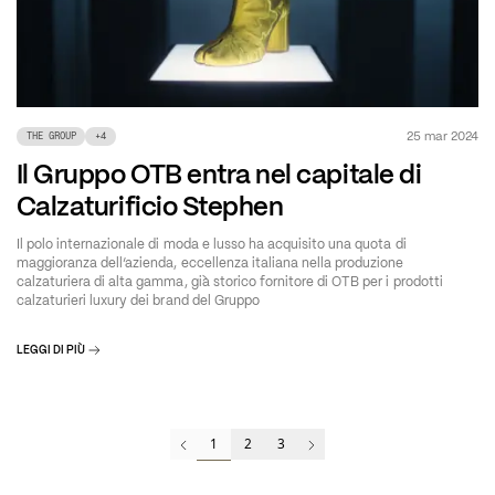
25 mar 2024
THE GROUP
+
4
Il Gruppo OTB entra nel capitale di
Calzaturificio Stephen
Il polo internazionale di moda e lusso ha acquisito una quota di
maggioranza dell’azienda, eccellenza italiana nella produzione
calzaturiera di alta gamma, già storico fornitore di OTB per i prodotti
calzaturieri luxury dei brand del Gruppo
LEGGI DI PIÙ
1
2
3