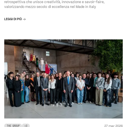
retrospettiva che unisce creatività, innovazione e savoir-faire,
valorizzando mezzo secolo di eccellenza nel Made in Italy
LEGGI DI PIÙ
27 mar 2026
THE GROUP
+
3