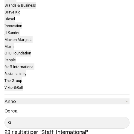
Brands & Business
Brave Kid
Diesel
Innovation
Jil Sander
Maison Margiela
Marni
OTB Foundation
People
Staff International
Sustainability
The Group
Viktor&Rolf
Anno
Cerca
Search
23 risultati per "Staff_International"