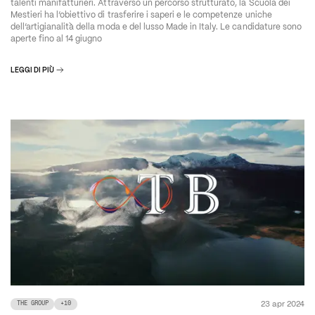
talenti manifatturieri. Attraverso un percorso strutturato, la Scuola dei
Mestieri ha l’obiettivo di trasferire i saperi e le competenze uniche
dell’artigianalità della moda e del lusso Made in Italy. Le candidature sono
aperte fino al 14 giugno
LEGGI DI PIÙ
23 apr 2024
THE GROUP
+
10