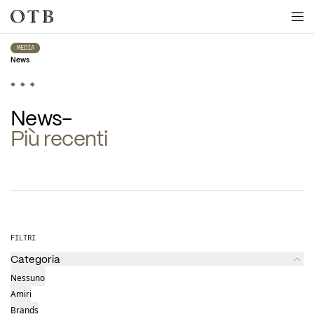
Skip to main content
MEDIA
News
Più recenti
Ultime Notizie
FILTRI
Categoria
Nessuno
Amiri
Brands