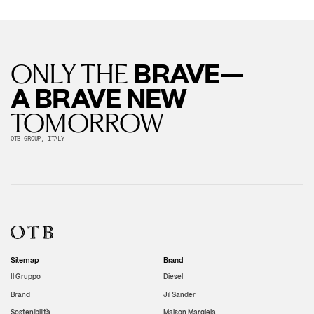
BRAVE—
ONLY THE
A BRAVE NEW
TOMORROW
OTB GROUP, ITALY
Sitemap
Brand
Il Gruppo
Diesel
Brand
Jil Sander
Sostenibilità
Maison Margiela