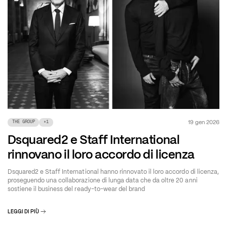
19 gen 2026
THE GROUP
+
1
Dsquared2 e Staff International
rinnovano il loro accordo di licenza
Dsquared2 e Staff International hanno rinnovato il loro accordo di licenza,
proseguendo una collaborazione di lunga data che da oltre 20 anni
sostiene il business del ready-to-wear del brand
LEGGI DI PIÙ