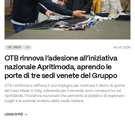
16 ott 2024
THE GROUP
+
3
OTB rinnova l’adesione all’iniziativa
nazionale Apritimoda, aprendo le
porte di tre sedi venete del Gruppo
OTB conferma e rafforza il suo impegno per mostrare il dietro le quinte
del lusso Made in Italy, aderendo per il secondo anno consecutivo ad
ApritiModa, l’iniziativa nazionale che permette al pubblico di esplorare i
luoghi e le aziende simbolo della moda italiana
LEGGI DI PIÙ