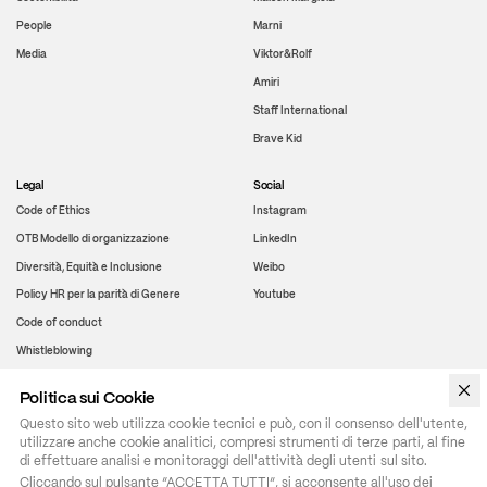
People
Marni
Media
Viktor&Rolf
Amiri
Staff International
Brave Kid
Legal
Social
Code of Ethics
Instagram
OTB Modello di organizzazione
LinkedIn
Diversità, Equità e Inclusione
Weibo
Policy HR per la parità di Genere
Youtube
Code of conduct
Whistleblowing
Politica sui Cookie
WeChat
Questo sito web utilizza cookie tecnici e può, con il consenso dell'utente,
utilizzare anche cookie analitici, compresi strumenti di terze parti, al fine
di effettuare analisi e monitoraggi dell'attività degli utenti sul sito.
Cliccando sul pulsante “ACCETTA TUTTI”, si acconsente all'uso dei 