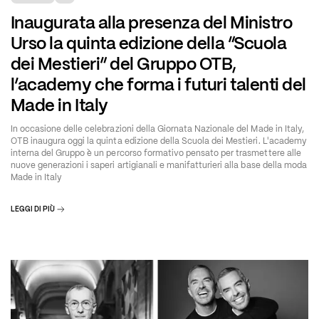
Inaugurata alla presenza del Ministro
Urso la quinta edizione della “Scuola
dei Mestieri” del Gruppo OTB,
l’academy che forma i futuri talenti del
Made in Italy
In occasione delle celebrazioni della Giornata Nazionale del Made in Italy,
OTB inaugura oggi la quinta edizione della Scuola dei Mestieri. L'academy
interna del Gruppo è un percorso formativo pensato per trasmettere alle
nuove generazioni i saperi artigianali e manifatturieri alla base della moda
Made in Italy
LEGGI DI PIÙ