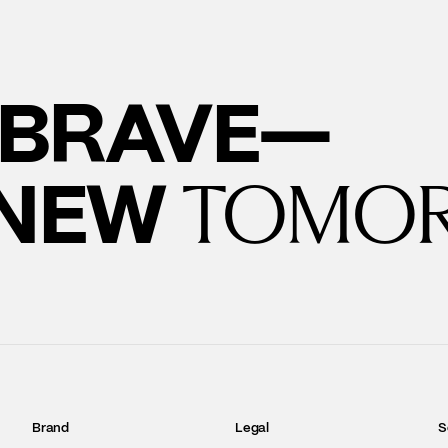
BRAVE—
 NEW
TOMO
Brand
Legal
S