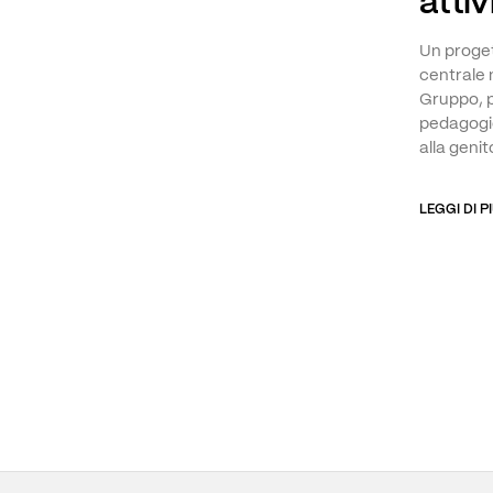
attiv
Un proget
centrale 
Gruppo, 
pedagogic
alla genit
LEGGI DI P