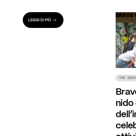
LEGGI DI PIÙ
THE GROU
Brave
nido
dell’
celeb