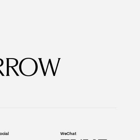
RROW
ocial
WeChat