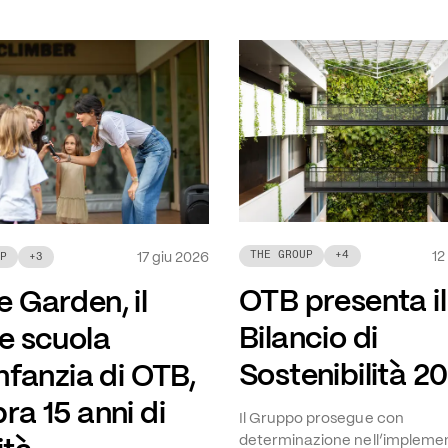
12
THE GROUP
+
4
17 giu 2026
P
+
3
OTB presenta il
 Garden, il
Bilancio di
 e scuola
Sostenibilità 2
infanzia di OTB,
ra 15 anni di
Il Gruppo prosegue con
determinazione nell’impleme