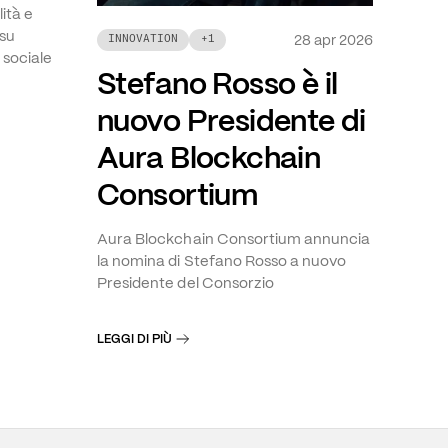
lità e
 su
28 apr 2026
INNOVATION
+
1
 sociale
Stefano Rosso è il
nuovo Presidente di
Aura Blockchain
Consortium
Aura Blockchain Consortium annuncia
la nomina di Stefano Rosso a nuovo
Presidente del Consorzio
LEGGI DI PIÙ