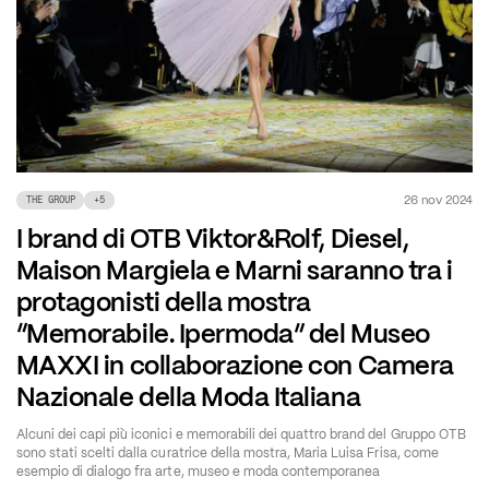
26 nov 2024
THE GROUP
+
5
I brand di OTB Viktor&Rolf, Diesel,
Maison Margiela e Marni saranno tra i
protagonisti della mostra
“Memorabile. Ipermoda” del Museo
MAXXI in collaborazione con Camera
Nazionale della Moda Italiana
Alcuni dei capi più iconici e memorabili dei quattro brand del Gruppo OTB
sono stati scelti dalla curatrice della mostra, Maria Luisa Frisa, come
esempio di dialogo fra arte, museo e moda contemporanea