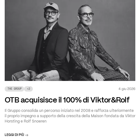
4 giu 2026
THE GROUP
+
2
OTB acquisisce il 100% di Viktor&Rolf
Il Gruppo consolida un percorso iniziato nel 2008 e rafforza ulteriormente
il proprio impegno a supporto della crescita della Maison fondata da Viktor
Horsting e Rolf Snoeren
LEGGI DI PIÙ