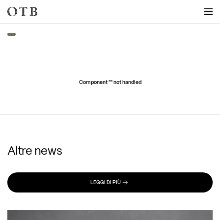
Skip to main content
Component "
" not handled
Altre news
LEGGI DI PIÙ