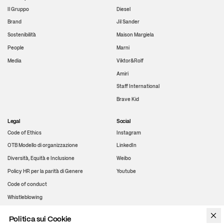
Il Gruppo
Diesel
Brand
Jil Sander
Sostenibilità
Maison Margiela
People
Marni
Media
Viktor&Rolf
Amiri
Staff International
Brave Kid
Legal
Social
Code of Ethics
Instagram
OTB Modello di organizzazione
LinkedIn
Diversità, Equità e Inclusione
Weibo
Policy HR per la parità di Genere
Youtube
Code of conduct
Whistleblowing
Politica sui Cookie
WeChat