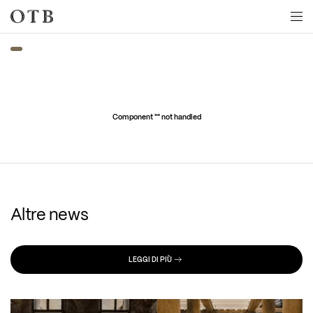
Skip to main content
Component "
" not handled
Altre news
LEGGI DI PIÙ