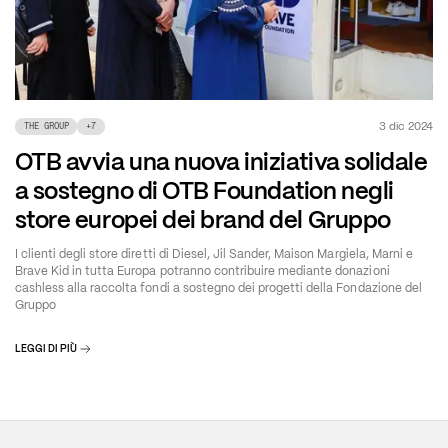
3 dic 2024
THE GROUP
+
7
OTB avvia una nuova iniziativa solidale
a sostegno di OTB Foundation negli
store europei dei brand del Gruppo
I clienti degli store diretti di Diesel, Jil Sander, Maison Margiela, Marni e
Brave Kid in tutta Europa potranno contribuire mediante donazioni
cashless alla raccolta fondi a sostegno dei progetti della Fondazione del
Gruppo
LEGGI DI PIÙ