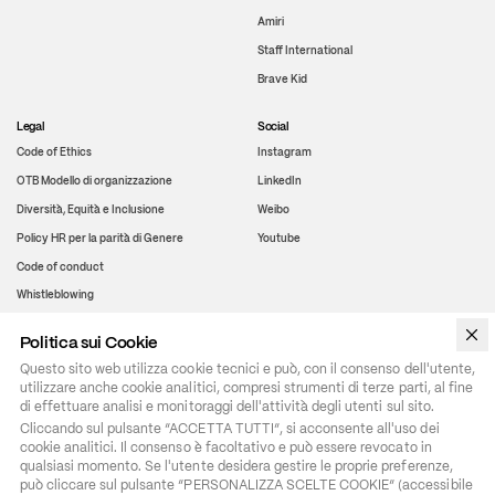
Amiri
Staff International
Brave Kid
Legal
Social
Code of Ethics
Instagram
OTB Modello di organizzazione
LinkedIn
Diversità, Equità e Inclusione
Weibo
Policy HR per la parità di Genere
Youtube
Code of conduct
Whistleblowing
Politica sui Cookie
WeChat
Questo sito web utilizza cookie tecnici e può, con il consenso dell'utente,
utilizzare anche cookie analitici, compresi strumenti di terze parti, al fine
di effettuare analisi e monitoraggi dell'attività degli utenti sul sito.
Cliccando sul pulsante “ACCETTA TUTTI”, si acconsente all'uso dei 
cookie analitici. Il consenso è facoltativo e può essere revocato in 
qualsiasi momento. Se l'utente desidera gestire le proprie preferenze, 
può cliccare sul pulsante “PERSONALIZZA SCELTE COOKIE” (accessibile 