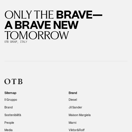
BRAVE—
ONLY THE
A BRAVE NEW
TOMORROW
OTB GROUP, ITALY
Sitemap
Brand
Il Gruppo
Diesel
Brand
Jil Sander
Sostenibilità
Maison Margiela
People
Marni
Media
Viktor&Rolf