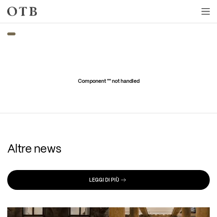
Skip to main content
Component "
" not handled
Altre news
LEGGI DI PIÙ