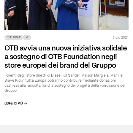
3 dic 2024
THE GROUP
+
7
OTB avvia una nuova iniziativa solidale
a sostegno di OTB Foundation negli
store europei dei brand del Gruppo
I clienti degli store diretti di Diesel, Jil Sander, Maison Margiela, Marni e
Brave Kid in tutta Europa potranno contribuire mediante donazioni
cashless alla raccolta fondi a sostegno dei progetti della Fondazione del
Gruppo
LEGGI DI PIÙ