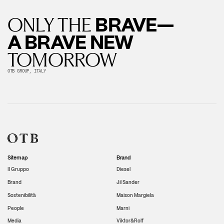
BRAVE—
ONLY THE
A BRAVE NEW
TOMORROW
OTB GROUP, ITALY
Sitemap
Brand
Il Gruppo
Diesel
Brand
Jil Sander
Sostenibilità
Maison Margiela
People
Marni
Media
Viktor&Rolf