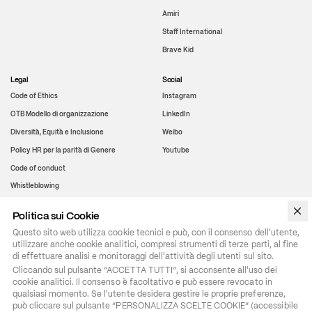
Amiri
Staff International
Brave Kid
Legal
Social
Code of Ethics
Instagram
OTB Modello di organizzazione
LinkedIn
Diversità, Equità e Inclusione
Weibo
Policy HR per la parità di Genere
Youtube
Code of conduct
Whistleblowing
Politica sui Cookie
WeChat
Questo sito web utilizza cookie tecnici e può, con il consenso dell'utente,
utilizzare anche cookie analitici, compresi strumenti di terze parti, al fine
di effettuare analisi e monitoraggi dell'attività degli utenti sul sito.
Cliccando sul pulsante “ACCETTA TUTTI”, si acconsente all'uso dei 
cookie analitici. Il consenso è facoltativo e può essere revocato in 
qualsiasi momento. Se l'utente desidera gestire le proprie preferenze, 
può cliccare sul pulsante “PERSONALIZZA SCELTE COOKIE” (accessibile 