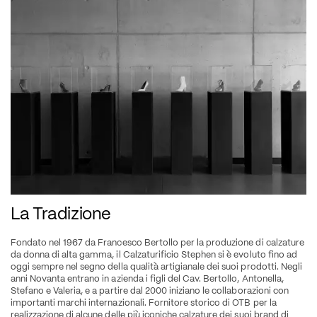
La Tradizione
Fondato nel 1967 da Francesco Bertollo per la produzione di calzature 
da donna di alta gamma, il Calzaturificio Stephen si è evoluto fino ad 
oggi sempre nel segno della qualità artigianale dei suoi prodotti. Negli 
anni Novanta entrano in azienda i figli del Cav. Bertollo, Antonella, 
Stefano e Valeria, e a partire dal 2000 iniziano le collaborazioni con 
importanti marchi internazionali. Fornitore storico di OTB per la 
realizzazione di alcune delle più iconiche calzature dei suoi brand di 