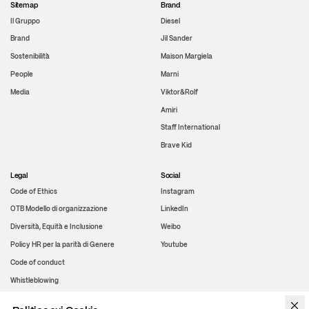
Sitemap
Brand
Il Gruppo
Diesel
Brand
Jil Sander
Sostenibilità
Maison Margiela
People
Marni
Media
Viktor&Rolf
Amiri
Staff International
Brave Kid
Legal
Social
Code of Ethics
Instagram
OTB Modello di organizzazione
LinkedIn
Diversità, Equità e Inclusione
Weibo
Policy HR per la parità di Genere
Youtube
Code of conduct
Whistleblowing