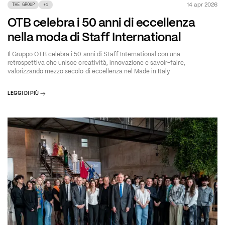
14 apr 2026
THE GROUP
+
1
OTB celebra i 50 anni di eccellenza
nella moda di Staff International
Il Gruppo OTB celebra i 50 anni di Staff International con una
retrospettiva che unisce creatività, innovazione e savoir-faire,
valorizzando mezzo secolo di eccellenza nel Made in Italy
LEGGI DI PIÙ