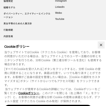
倫理規定
Instagram
LinkedIn
組織モデル
Weibo
ダイバーシティー、エクイティーとインクル
ージョン
Youtube
男女平等のための人事方針
行動規範
内部告発
Cookieポリシー
WeChat
当ウェブサイトではCookie（テクニカル Cookie）を使用しており、お客様
の同意がいただける場合は、当ウェブサイト上でのユーザー活動の分析とモ
ニタリングを行うため、分析Cookie（第三者分析ツールを含む）も使用する
場合があります。
[すべてのCookieを受け入れる] ボタンをクリックすると、分析 Cookie の使
用に同意することになります。承諾は任意で、いつでも取り消すことができ
ます。お客様がご自身の設定を管理したい場合は、[Cookie の選択をカスタ
マイズする] ボタン（サイトからいつでもアクセス可能）をクリックできま
す。

 当ウェブサイトが使用するCookieの詳細については、Cookieポリシーをご
覧ください
Cookieポリシー
。このバナーを閉じる（右上隅の「 X 」をクリ
ック）と、お客様の同意が必要な分析 Cookie の使用は承諾とならず、デフ
ォルト設定（テクニカル Cookie のみ有効）が保持されます。