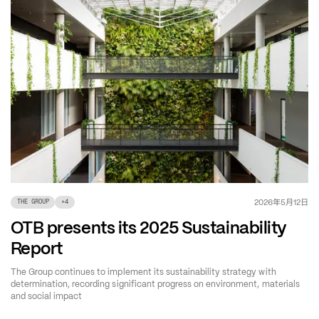
年
月
日
2026
5
12
THE GROUP
+
4
OTB presents its 2025 Sustainability
Report
The Group continues to implement its sustainability strategy with
determination, recording significant progress on environment, materials
and social impact