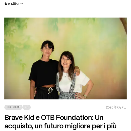
もっと読む
年
月
日
2025
7
7
THE GROUP
+
2
Brave Kid e OTB Foundation: Un
acquisto, un futuro migliore per i più