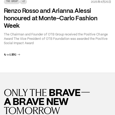
年
月
日
2025
4
25
THE GROUP
+
2
Renzo Rosso and Arianna Alessi
honoured at Monte-Carlo Fashion
Week
The Chairman and Founder of OTB Group received the Positive Change
Award The Vice President of OTB Foundation was awarded the Positive
Social Impact Award
もっと読む
—
BRAVE
ONLY THE
A BRAVE NEW
TOMORROW