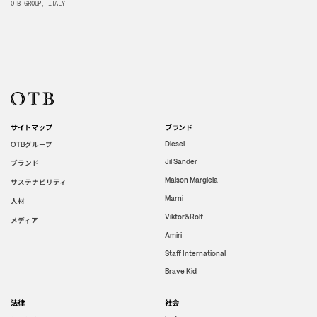
OTB GROUP, ITALY
サイトマップ
ブランド
グループ
Diesel
OTB
Jil Sander
ブランド
Maison Margiela
サステナビリティ
Marni
人材
Viktor&Rolf
メディア
Amiri
Staff International
Brave Kid
法律
社会