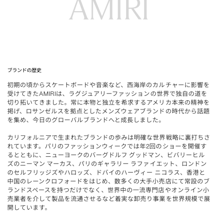
AMIRI
ブランドの歴史
初期の頃からスケートボードや音楽など、西海岸のカルチャーに影響を
受けてきた
は、ラグジュアリーファッションの世界で独自の道を
AMIRI
切り拓いてきました。常に本物と独立を希求するアメリカ本来の精神を
掲げ、ロサンゼルスを拠点としたメンズウェアブランドの時代から話題
を集め、今日のグローバルブランドへと成長しました。
カリフォルニアで生まれたブランドの歩みは明確な世界戦略に裏打ちさ
れています。パリのファッションウィークでは年
回のショーを開催す
2
るとともに、ニューヨークのバーグドルフ
グッドマン、ビバリーヒル
ズのニーマン
マーカス、パリのギャラリー
ラファイエット、ロンドン
のセルフリッジズやハロッズ、ドバイのハーヴィー
ニコラス、香港と
中国のレーンクロフォードをはじめ、数多くの大手小売店にて常設のブ
ランドスペースを持つだけでなく、世界中の一流専門店やオンライン小
売業者を介して製品を流通させるなど着実な卸売り事業を世界規模で展
開しています。