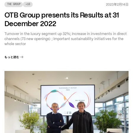
年
月
日
2023
2
14
THE GROUP
+
10
OTB Group presents its Results at 31
December 2022
Turnover in the luxury segment up 32%; Increase in investments in direct
channels (73 new openings) ; Important sustainability initiatives for the
whole sector
もっと読む