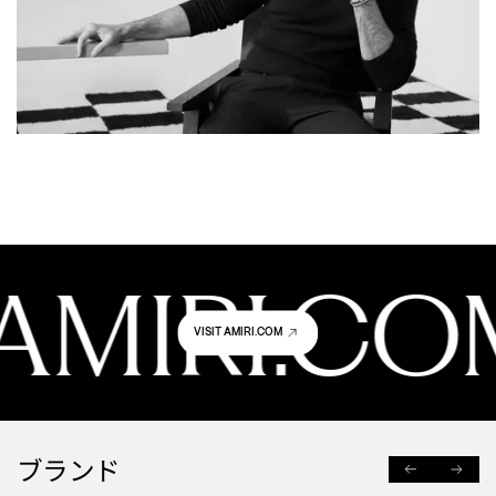
 AMIRI.CO
VISIT AMIRI.COM
ブランド
PREVIOUS
NEXT