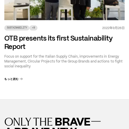
年
月
日
2022
9
28
SUSTAINABILITY
+
9
OTB presents its first Sustainability
Report
Focus on support for the Italian Supply Chain, improvements in Energy
Management, Circular Projects for the Group Brands and actions to fight
social inequality
もっと読む
—
BRAVE
ONLY THE