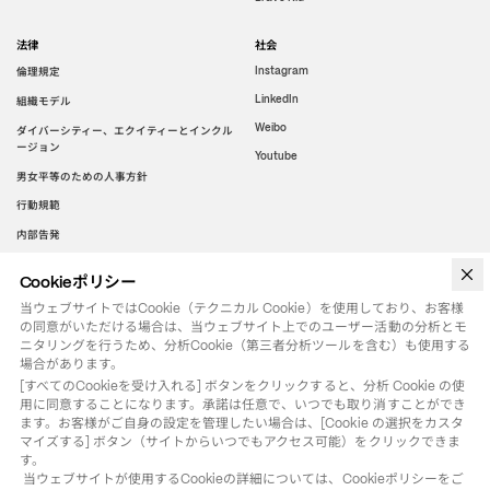
法律
社会
倫理規定
Instagram
LinkedIn
組織モデル
Weibo
ダイバーシティー、エクイティーとインクル
ージョン
Youtube
男女平等のための人事方針
行動規範
内部告発
Cookieポリシー
WeChat
当ウェブサイトではCookie（テクニカル Cookie）を使用しており、お客様
の同意がいただける場合は、当ウェブサイト上でのユーザー活動の分析とモ
ニタリングを行うため、分析Cookie（第三者分析ツールを含む）も使用する
場合があります。
[すべてのCookieを受け入れる] ボタンをクリックすると、分析 Cookie の使
用に同意することになります。承諾は任意で、いつでも取り消すことができ
ます。お客様がご自身の設定を管理したい場合は、[Cookie の選択をカスタ
マイズする] ボタン（サイトからいつでもアクセス可能）をクリックできま
す。

 当ウェブサイトが使用するCookieの詳細については、Cookieポリシーをご