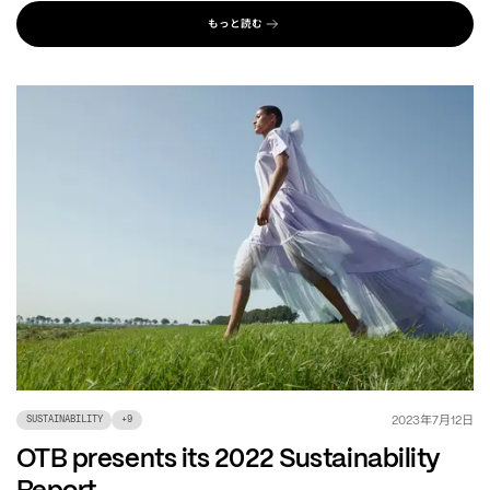
もっと読む
年
月
日
2023
7
12
SUSTAINABILITY
+
9
OTB presents its 2022 Sustainability
Report