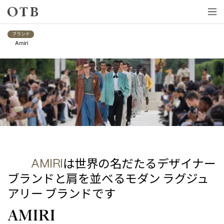
Skip to main content
ブランド
•
Amiri
Amiri
は世界の名だたるデザイナー
AMIRI
ブランドと肩を並べるモダン
ラグジュ
アリー
ブランドです