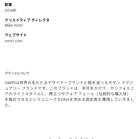
創業
年
2014
クリエイティブ
ディレクタ
Mike Amiri
ウェブサイト
amiri.com
ブランドについて
は世界の名だたるデザイナーブランドと肩を並べるモダン
ラグジ
AMIRI
ュアリー
ブランドです。このブランドは、年月をかけて、カリフォルニ
アのライフスタイルに、際立つサヴォア
フェール
伝統的な職人技
（
）
を融合させるというユニークな
を求める固定客を獲得していきまし
DNA
た。