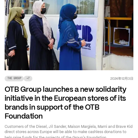
年
月
日
2024
12
3
THE GROUP
+
7
OTB Group launches a new solidarity
initiative in the European stores of its
brands in support of the OTB
Foundation
Customers of the Diesel, Jil Sander, Maison Margiela, Marni and Brave Kid
direct stores across Europe will be able to make cashless donations to
’
help raise funds for the projects of the Group
s Foundation