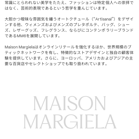
常識にとらわれない美学をたたえ、ファッションは特定個人への崇拝で
はなく、芸術的表現であるという哲学を重んじています。
大胆かつ曖昧な雰囲気を纏うオートクチュール
“
”
をデザイ
（
Artisanal
）
ンする他、ウィメンズおよびメンズのプレタポルテ、バッグ、シュー
ズ、レザーグッズ、フレグランス、ならびにコンテンポラリーブランド
である
を展開しています。
MM6
はオンラインリテールを強化するほか、世界規模のブ
Maison Margiela
ティックネットワークを有し、特徴的なストアデザインと独自の顧客体
験を提供しています。さらに、ヨーロッパ、アメリカおよびアジアの主
要な百貨店やセレクトショップでも取り扱われています。
MAISON

MARGIELA