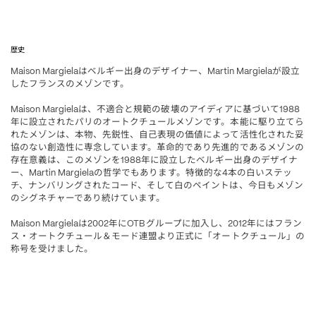
歴史
はベルギー出身のデザイナー、
が設立
Maison Margiela
Martin Margiela
したフランスのメゾンです。
は、不適合と規範の破壊のアイディアに基づいて
Maison Margiela
1988
年に設立されたパリのオートクチュールメゾンです。本能に駆り立てら
れたメゾンは、本物、先鋭性、自己表現の価値によって活性化された妥
協のない創造性に専念しています。革命的であり先進的であるメゾンの
存在意義は、このメゾンを
年に設立したベルギー出身のデザイナ
1988
ー、
の哲学でもあります。特徴的な
本の白いステッ
Martin Margiela
4
チ、ナンバリングされたコード、そして白のペイントは、今日もメゾン
のシグネチャーであり続けています。
は
年に
グループに加入し、
年にはフラン
Maison Margiela
2002
OTB
2012
ス・オートクチュール
モード連盟より正式に「オートクチュール」の
＆
称号を受けました。