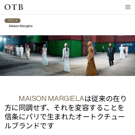
Skip to main content
ブランド
•
Maison Margiela
Maison Margiela
は従来の在り
MAISON MARGIELA
方に同調せず、それを変容することを
信条にパリで生まれたオートクチュー
ルブランドです