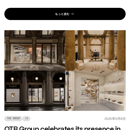
もっと読む
年
月
日
2025
5
8
THE GROUP
+
5
OTB Group celebrates its presence in