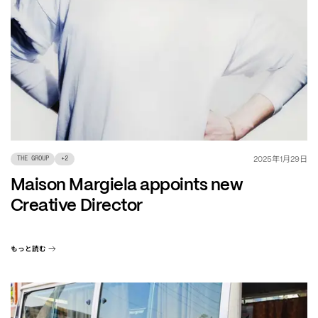
年
月
日
2025
1
29
THE GROUP
+
2
Maison Margiela appoints new
Creative Director
もっと読む