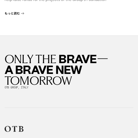
もっと読む
—
BRAVE
ONLY THE
A BRAVE NEW
TOMORROW
OTB GROUP, ITALY