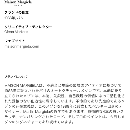
ブランドの創立
年
パリ
1988
,
クリエイティブ・ディレクター
Glenn Martens
ウェブサイト
maisonmargiela.com
ブランドについて
は、不適合と規範の破壊のアイディアに基づいて
MAISON MARGIELA
年に設立されたパリのオートクチュールメゾンです。本能に駆り
1988
立てられたメゾンは、本物、先鋭性、自己表現の価値によって活性化さ
れた妥協のない創造性に専念しています。革命的であり先進的であるメ
ゾンの存在意義は、このメゾンを
年に設立したベルギー出身のデ
1988
ザイナー、
の哲学でもあります。特徴的な
本の白いス
Martin Margiela
4
テッチ、ナンバリングされたコード、そして白のペイントは、今日もメ
ゾンのシグネチャーであり続けています。