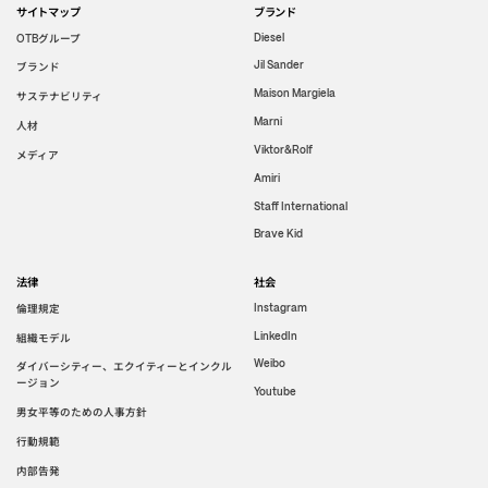
サイトマップ
ブランド
グループ
Diesel
OTB
Jil Sander
ブランド
Maison Margiela
サステナビリティ
Marni
人材
Viktor&Rolf
メディア
Amiri
Staff International
Brave Kid
法律
社会
倫理規定
Instagram
LinkedIn
組織モデル
Weibo
ダイバーシティー、エクイティーとインクル
ージョン
Youtube
男女平等のための人事方針
行動規範
内部告発