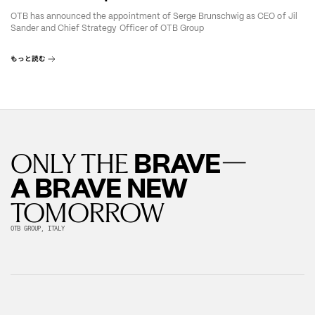
OTB has announced the appointment of Serge Brunschwig as CEO of Jil
Sander and Chief Strategy Officer of OTB Group
もっと読む
—
BRAVE
ONLY THE
A BRAVE NEW
TOMORROW
OTB GROUP, ITALY