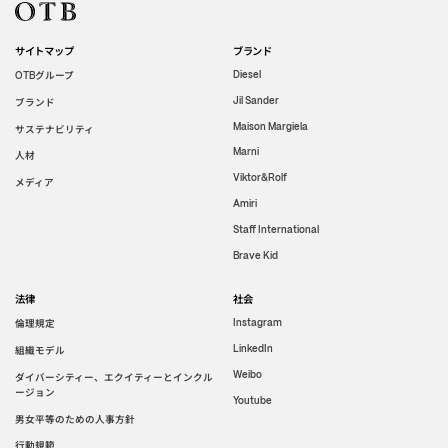
サイトマップ
ブランド
グループ
Diesel
OTB
Jil Sander
ブランド
Maison Margiela
サステナビリティ
Marni
人材
Viktor&Rolf
メディア
Amiri
Staff International
Brave Kid
法律
社会
倫理規定
Instagram
LinkedIn
組織モデル
Weibo
ダイバーシティー、エクイティーとインクル
ージョン
Youtube
男女平等のための人事方針
行動規範