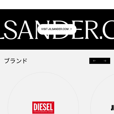
ILSANDER
VISIT JILSANDER.COM
ブランド
PREVIOUS
NEXT