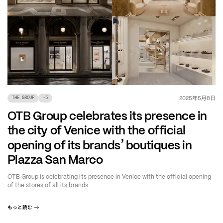
年
月
日
2025
5
8
THE GROUP
+
5
OTB Group celebrates its presence in
the city of Venice with the official
’
opening of its brands
boutiques in
Piazza San Marco
OTB Group is celebrating its presence in Venice with the official opening
of the stores of all its brands
もっと読む