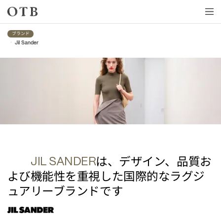
Skip to main content
ブランド
•
Jil Sander
Jil Sander
は、デザイン、品質お
JIL SANDER
よび機能性を重視した国際的なラグジ
ュアリーブランドです