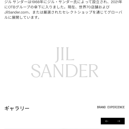
ジル
サンダーは
年にジル・サンダー氏によって設立され、
年
1968
2021
に
グループの傘下に入りました。現在、世界
店舗および
OTB
70
、または厳選されたセレクトショップを通じてグローバ
JilSander.com
ルに展開しています。
JIL

SANDER
ギャラリー
BRAND EXPERIENCE
PREVIOUS
NEXT