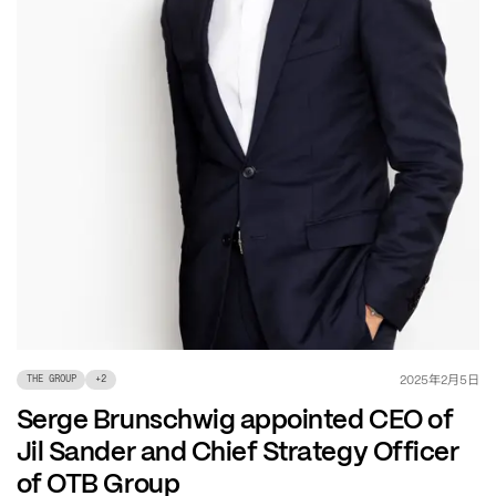
年
月
日
2025
2
5
THE GROUP
+
2
Serge Brunschwig appointed CEO of
Jil Sander and Chief Strategy Officer
of OTB Group