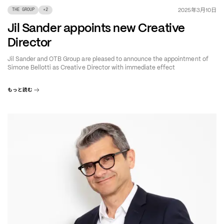
年
月
日
2025
3
10
THE GROUP
+
2
Jil Sander appoints new Creative
Director
Jil Sander and OTB Group are pleased to announce the appointment of
Simone Bellotti as Creative Director with immediate effect
もっと読む