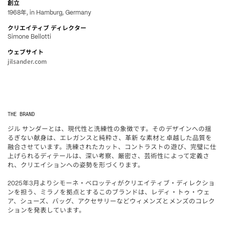
創立
年
1968
, in Hamburg, Germany
クリエイティブ
ディレクター
Simone Bellotti
ウェブサイト
jilsander.com
THE BRAND
ジル
サンダーとは、現代性と洗練性の象徴です。そのデザインへの揺
るぎない献身は、エレガンスと純粋さ、革新
な素材と卓越した品質を
融合させています。洗練されたカット、コントラストの遊び、完璧に仕
上げられるディテールは、深い考察、厳密さ、芸術性によって定義さ
れ、クリエイションへの姿勢を形づくります。
年
月よりシモーネ・ベロッティがクリエイティブ・ディレクショ
2025
3
ンを担う、ミラノを拠点とするこのブランドは、レディ・トゥ・ウェ
ア、シューズ、バッグ、アクセサリーなどウィメンズとメンズのコレク
ションを発表しています。