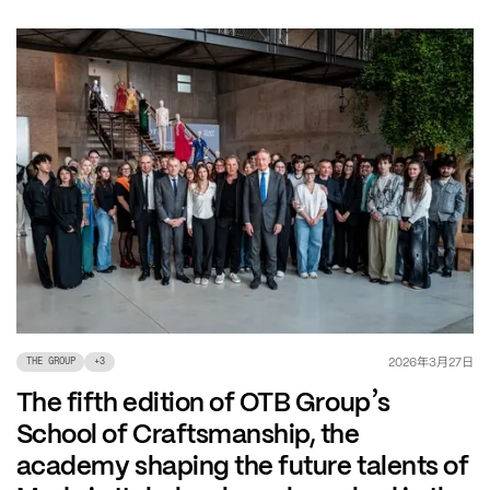
年
月
日
2026
3
27
THE GROUP
+
3
’
The fifth edition of OTB Group
s
School of Craftsmanship, the
academy shaping the future talents of