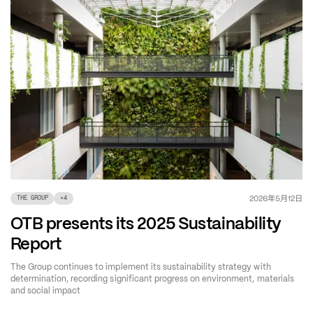
年
月
日
2026
5
12
THE GROUP
+
4
OTB presents its 2025 Sustainability
Report
The Group continues to implement its sustainability strategy with
determination, recording significant progress on environment, materials
and social impact