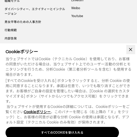
LinkedIn
組織モデル
Weibo
ダイバーシティー、エクイティーとインクル
ージョン
Youtube
男女平等のための人事方針
行動規範
内部告発
Cookieポリシー
WeChat
当ウェブサイトではCookie（テクニカル Cookie）を使用しており、お客様
の同意がいただける場合は、当ウェブサイト上でのユーザー活動の分析とモ
ニタリングを行うため、分析Cookie（第三者分析ツールを含む）も使用する
場合があります。
[すべてのCookieを受け入れる] ボタンをクリックすると、分析 Cookie の使
用に同意することになります。承諾は任意で、いつでも取り消すことができ
ます。お客様がご自身の設定を管理したい場合は、[Cookie の選択をカスタ
マイズする] ボタン（サイトからいつでもアクセス可能）をクリックできま
す。

 当ウェブサイトが使用するCookieの詳細については、Cookieポリシーをご
覧ください
Cookieポリシー
。このバナーを閉じる（右上隅の「 X 」をクリ
ック）と、お客様の同意が必要な分析 Cookie の使用は承諾とならず、デフ
ォルト設定（テクニカル Cookie のみ有効）が保持されます。
すべてのCOOKIEを受け入れる
法律用語
クッキーポリシー
の選択をカスタマイズする
COOKIE
©
2026
OTB SPA - ALL RIGHTS RESERVED - VAT IT01571110244