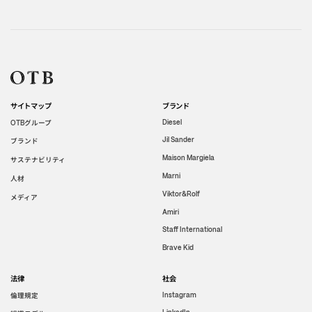
サイトマップ
ブランド
グループ
Diesel
OTB
Jil Sander
ブランド
Maison Margiela
サステナビリティ
Marni
人材
Viktor&Rolf
メディア
Amiri
Staff International
Brave Kid
法律
社会
倫理規定
Instagram