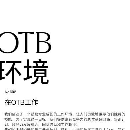
OTB 
环境
人才赋能
在
工作
OTB
我们创造了一个鼓励专业成长的工作环境，让人们勇敢地展示他们独特的
技能。为了实现这一目标，我们提供富有竞争力的总体薪酬政策、培训计
划、领导力发展机会、国际流动和工作轮换。
我们的内部沟通和员工参与计划、活动、举措和数字工具以人为本，旨在