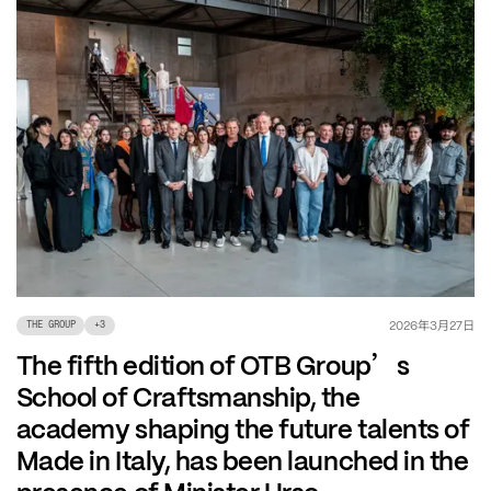
年
月
日
2026
3
27
THE GROUP
+
3
’
The fifth edition of OTB Group
s
School of Craftsmanship, the
academy shaping the future talents of
Made in Italy, has been launched in the