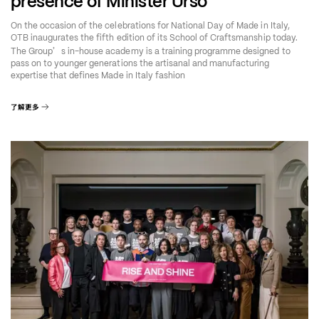
presence of Minister Urso
On the occasion of the celebrations for National Day of Made in Italy,
OTB inaugurates the fifth edition of its School of Craftsmanship today.
’
The Group
s in-house academy is a training programme designed to
pass on to younger generations the artisanal and manufacturing
expertise that defines Made in Italy fashion
了解更多