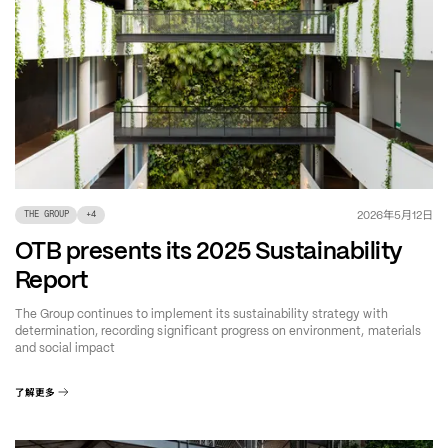
年
月
日
2026
5
12
THE GROUP
+
4
OTB presents its 2025 Sustainability
Report
The Group continues to implement its sustainability strategy with
determination, recording significant progress on environment, materials
and social impact
了解更多