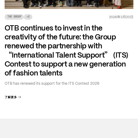
年
月
日
2026
3
20
THE GROUP
+
2
OTB continues to invest in the
creativity of the future: the Group
renewed the partnership with
“
”
International Talent Support
(ITS)
Contest to support a new generation
of fashion talents
OTB has renewed its support for the ITS Contest 2026
了解更多